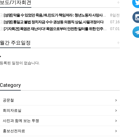
보도/기자회견
+
[성명] 막을 수 있었던 죽음, HL만도가 책임져라 : 청년노동자 사망사고의 철저한 진상규명과 재발방지 대책 마련하라
8일전
[성명] 통일교 불법 정치자금 수수 권성동 의원직 상실, 사필귀정이다
07.16
[기자회견] 폭염은 재난이다! 폭염으로부터 안전한 일터를 위한 민주노총 강원지역본부 폭염감시단 선포 기자회견
07.01
월간 주요일정
+
등록된 일정이 없습니다.
Category
공문철
회의자료실
사진과 함께 보는 투쟁
홍보선전자료