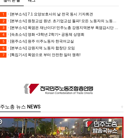
많이 본 글
태그
[본부소식] 7.1 요양보호사의 날 전국 동시 기자회견
1
[본부소식] 원청교섭 원년. 초기업교섭 돌파! 모든 노동자의 노동기본권 쟁취! 민주노총 7.15 총파업대회
2
[본부소식] 폭염은 재난이다! 민주노총 강원지역본부 폭염감시단 선포 기자회견
3
[속초소식] 영화 <3학년 2학기> 공동체 상영회
4
[원주소식] 원주 이주노동자 한국어교실
5
[본부소식] 강원지역 노동자 합창단 모임
6
[특집기사] 폭염으로 부터 안전한 일터 쟁취!
7
주노총 뉴스 NEWS
+