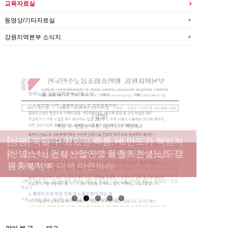
교육자료실
동영상/기타자료실
강원지역본부 소식지
[성명] 막을 수 있었던 죽음, HL만도가 책임져
라 : 청년노동자 사망사고의 철저한 진상규명
[산별소식] 건설산업연맹 플랜트건설노조 강
[강릉,속초,원주,춘천] 폭염감시단 사업 이모저
[조합원☆인터뷰] 서비스연맹 전국학교비정
과 재발방지 대책 마련하라
원충북지부
모
규직노동조합 강원지부 김유미 춘천지회장
[본부소식] 강원지역 노동자 합창단 모임