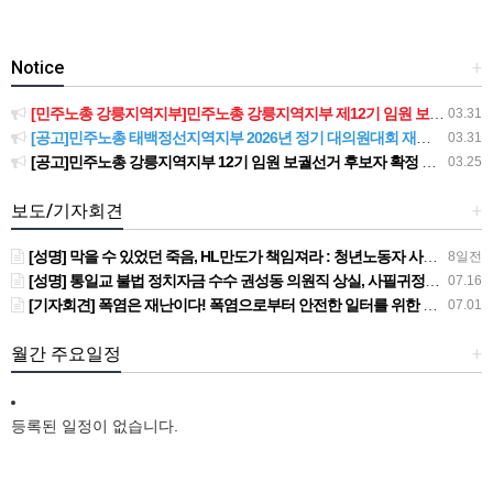
Notice
+
[민주노총 강릉지역지부]민주노총 강릉지역지부 제12기 임원 보궐선거결과 공고
03.31
[공고]민주노총 태백정선지역지부 2026년 정기 대의원대회 재소집 건
03.31
[공고]민주노총 강릉지역지부 12기 임원 보궐선거 후보자 확정 공고
03.25
보도/기자회견
+
[성명] 막을 수 있었던 죽음, HL만도가 책임져라 : 청년노동자 사망사고의 철저한 진상규명과 재발방지 대책 마련하라
8일전
[성명] 통일교 불법 정치자금 수수 권성동 의원직 상실, 사필귀정이다
07.16
[기자회견] 폭염은 재난이다! 폭염으로부터 안전한 일터를 위한 민주노총 강원지역본부 폭염감시단 선포 기자회견
07.01
월간 주요일정
+
등록된 일정이 없습니다.