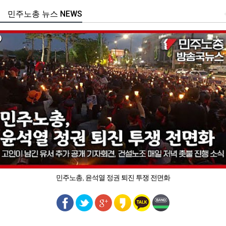
민주노총 뉴스 NEWS
민주노총, 윤석열 정권 퇴진 투쟁 전면화