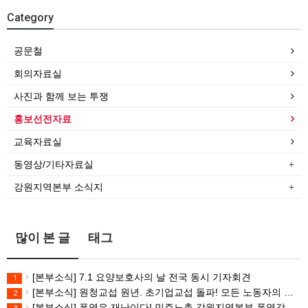
Category
공문철
회의자료실
사진과 함께 보는 투쟁
홍보선전자료
교육자료실
동영상/기타자료실
강원지역본부 소식지
많이 본 글
태그
[본부소식] 7.1 요양보호사의 날 전국 동시 기자회견
1
[본부소식] 원청교섭 원년. 초기업교섭 돌파! 모든 노동자의 노동기본권 쟁취! 민주노총 7.15 총파업대회
2
[본부소식] 폭염은 재난이다! 민주노총 강원지역본부 폭염감시단 선포 기자회견