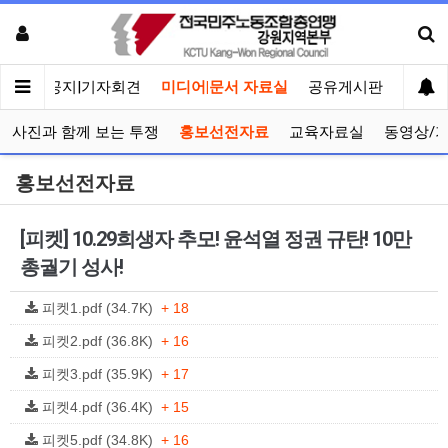
메인
공지|기자회견
미디어|문서 자료실
공유게시판
선거관
사진과 함께 보는 투쟁
홍보선전자료
교육자료실
동영상/
홍보선전자료
[피켓] 10.29희생자 추모! 윤석열 정권 규탄! 10만
총궐기 성사!
피켓1.pdf (34.7K)
+ 18
피켓2.pdf (36.8K)
+ 16
피켓3.pdf (35.9K)
+ 17
피켓4.pdf (36.4K)
+ 15
피켓5.pdf (34.8K)
+ 16