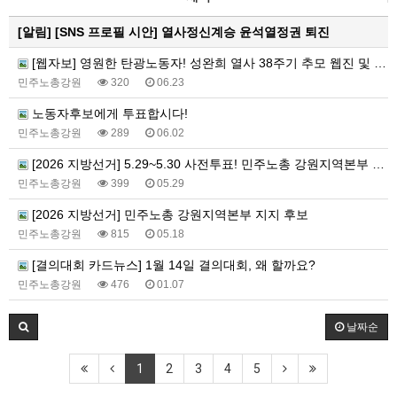
[알림]
[SNS 프로필 시안] 열사정신계승 윤석열정권 퇴진
[웹자보] 영원한 탄광노동자! 성완희 열사 38주기 추모 웹진 및 추모식 안내 웹자보
민주노총강원
320
06.23
노동자후보에게 투표합시다!
민주노총강원
289
06.02
[2026 지방선거] 5.29~5.30 사전투표! 민주노총 강원지역본부 지지 후보에게 투표합시다!
민주노총강원
399
05.29
[2026 지방선거] 민주노총 강원지역본부 지지 후보
민주노총강원
815
05.18
[결의대회 카드뉴스] 1월 14일 결의대회, 왜 할까요?
민주노총강원
476
01.07
날짜순
1
2
3
4
5