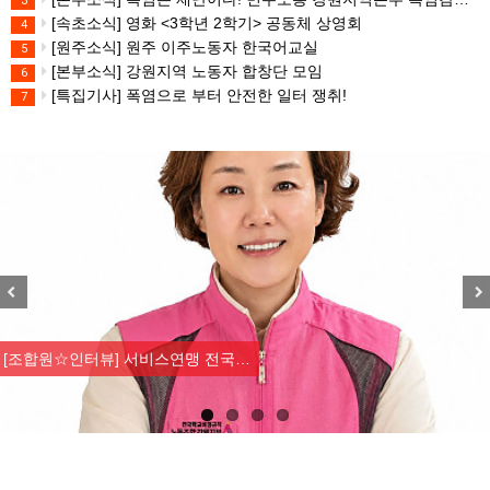
3
[속초소식] 영화 <3학년 2학기> 공동체 상영회
4
[원주소식] 원주 이주노동자 한국어교실
5
[본부소식] 강원지역 노동자 합창단 모임
6
[특집기사] 폭염으로 부터 안전한 일터 쟁취!
7
Previous
Nex
[조합원☆인터뷰] 서비스연맹 전국…