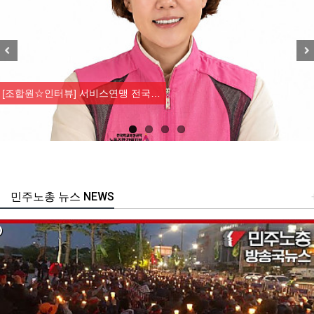
Previous
Nex
[조합원☆인터뷰] 서비스연맹 전국…
민주노총 뉴스 NEWS