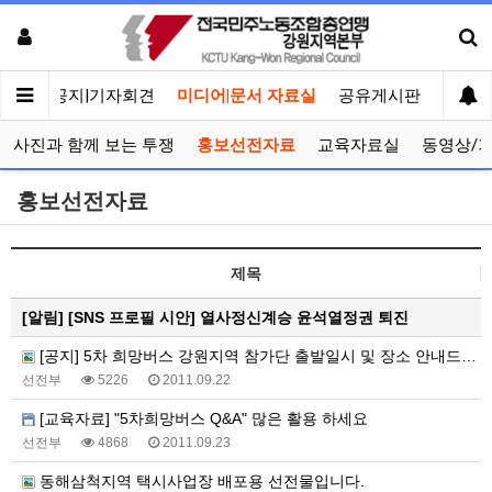
메인
공지|기자회견
미디어|문서 자료실
공유게시판
선거관
사진과 함께 보는 투쟁
홍보선전자료
교육자료실
동영상/
홍보선전자료
제목
[알림]
[SNS 프로필 시안] 열사정신계승 윤석열정권 퇴진
[공지] 5차 희망버스 강원지역 참가단 출발일시 및 장소 안내드립니다
선전부
5226
2011.09.22
[교육자료] "5차희망버스 Q&A" 많은 활용 하세요
선전부
4868
2011.09.23
동해삼척지역 택시사업장 배포용 선전물입니다.