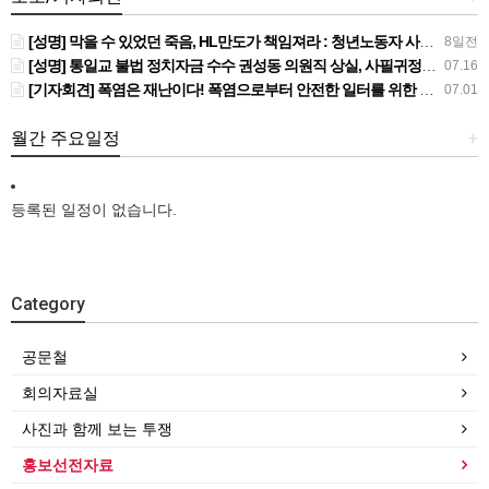
[성명] 막을 수 있었던 죽음, HL만도가 책임져라 : 청년노동자 사망사고의 철저한 진상규명과 재발방지 대책 마련하라
8일전
[성명] 통일교 불법 정치자금 수수 권성동 의원직 상실, 사필귀정이다
07.16
[기자회견] 폭염은 재난이다! 폭염으로부터 안전한 일터를 위한 민주노총 강원지역본부 폭염감시단 선포 기자회견
07.01
월간 주요일정
+
등록된 일정이 없습니다.
Category
공문철
회의자료실
사진과 함께 보는 투쟁
홍보선전자료