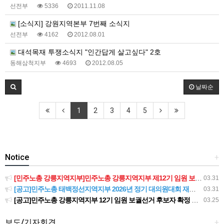
선전부
5336
2011.11.08
[소식지] 강원지역본부 7번째 소식지
선전부
4162
2012.08.01
대석목재 투쟁소식지 "인간답게 살고싶다" 2호
동해삼척지부
4693
2012.08.05
날짜순
1
2
3
4
5
Notice
+
[민주노총 강릉지역지부]민주노총 강릉지역지부 제12기 임원 보궐선거결과 공고
03.31
[공고]민주노총 태백정선지역지부 2026년 정기 대의원대회 재소집 건
03.31
[공고]민주노총 강릉지역지부 12기 임원 보궐선거 후보자 확정 공고
03.25
보도/기자회견
+