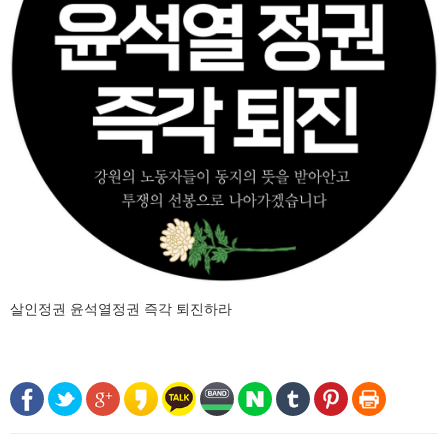
살인정권 윤석열정권 즉각 퇴진하라