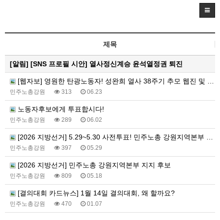
제목
[알림]
[SNS 프로필 시안] 열사정신계승 윤석열정권 퇴진
[웹자보] 영원한 탄광노동자! 성완희 열사 38주기 추모 웹진 및 추모식 안내 웹자보
민주노총강원
313
06.23
노동자후보에게 투표합시다!
민주노총강원
289
06.02
[2026 지방선거] 5.29~5.30 사전투표! 민주노총 강원지역본부 지지 후보에게 투표합시다!
민주노총강원
397
05.29
[2026 지방선거] 민주노총 강원지역본부 지지 후보
민주노총강원
809
05.18
[결의대회 카드뉴스] 1월 14일 결의대회, 왜 할까요?
민주노총강원
470
01.07