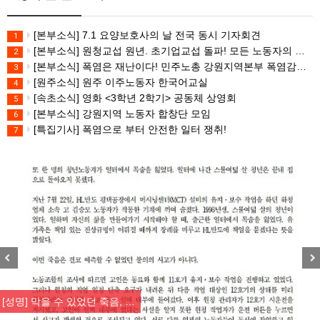
[본부소식] 7.1 요양보호사의 날 전국 동시 기자회견
1
[본부소식] 원청교섭 원년. 초기업교섭 돌파! 모든 노동자의 노동기본권 쟁취! 민주노총 7.15 총파업대회
2
[본부소식] 폭염은 재난이다! 민주노총 강원지역본부 폭염감시단 선포 기자회견
3
[원주소식] 원주 이주노동자 한국어교실
4
[속초소식] 영화 <3학년 2학기> 공동체 상영회
5
[본부소식] 강원지역 노동자 합창단 모임
6
[특집기사] 폭염으로 부터 안전한 일터 쟁취!
7
Previous
Nex
[성명] 막을 수 있었던 죽음, …