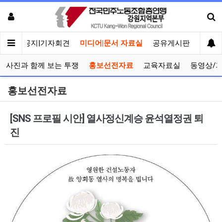
메인
공지|기자회견
미디어|문서 자료실
공유게시판
선거관
사진과 함께 보는 투쟁
홍보선전자료
교육자료실
동영상/
홍보선전자료
[SNS 프로필 시안] 열사정신계승 윤석열정권 퇴
진