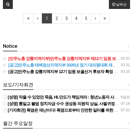
날짜순
1
2
3
4
5
Notice
+
[민주노총 강릉지역지부]민주노총 강릉지역지부 제12기 임원 보궐선거결과 공고
03.31
[공고]민주노총 태백정선지역지부 2026년 정기 대의원대회 재소집 건
03.31
[공고]민주노총 강릉지역지부 12기 임원 보궐선거 후보자 확정 공고
03.25
보도/기자회견
+
[성명] 막을 수 있었던 죽음, HL만도가 책임져라 : 청년노동자 사망사고의 철저한 진상규명과 재발방지 대책 마련하라
6일전
[성명] 통일교 불법 정치자금 수수 권성동 의원직 상실, 사필귀정이다
07.16
[기자회견] 폭염은 재난이다! 폭염으로부터 안전한 일터를 위한 민주노총 강원지역본부 폭염감시단 선포 기자회견
07.01
월간 주요일정
+