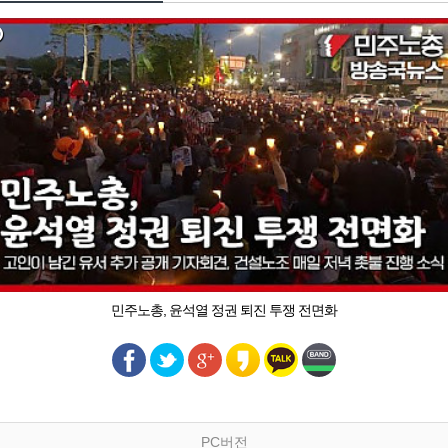
민주노총, 윤석열 정권 퇴진 투쟁 전면화
PC버전