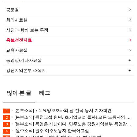
공문철
회의자료실
사진과 함께 보는 투쟁
홍보선전자료
교육자료실
동영상/기타자료실
강원지역본부 소식지
많이 본 글
태그
[본부소식] 7.1 요양보호사의 날 전국 동시 기자회견
1
[본부소식] 원청교섭 원년. 초기업교섭 돌파! 모든 노동자의 노동기본권 쟁취! 민주노총 7.15 총파업대회
2
[본부소식] 폭염은 재난이다! 민주노총 강원지역본부 폭염감시단 선포 기자회견
3
[원주소식] 원주 이주노동자 한국어교실
4