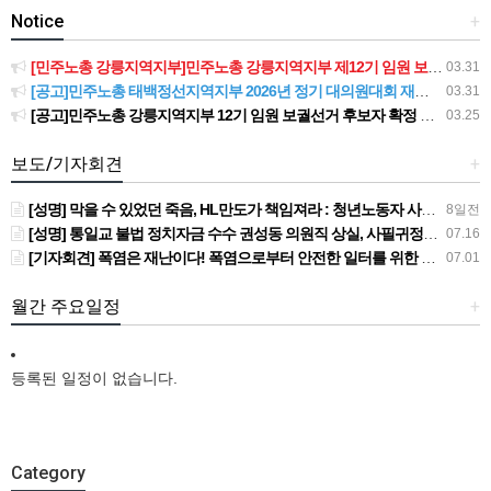
Notice
+
[민주노총 강릉지역지부]민주노총 강릉지역지부 제12기 임원 보궐선거결과 공고
03.31
[공고]민주노총 태백정선지역지부 2026년 정기 대의원대회 재소집 건
03.31
[공고]민주노총 강릉지역지부 12기 임원 보궐선거 후보자 확정 공고
03.25
보도/기자회견
+
[성명] 막을 수 있었던 죽음, HL만도가 책임져라 : 청년노동자 사망사고의 철저한 진상규명과 재발방지 대책 마련하라
8일전
[성명] 통일교 불법 정치자금 수수 권성동 의원직 상실, 사필귀정이다
07.16
[기자회견] 폭염은 재난이다! 폭염으로부터 안전한 일터를 위한 민주노총 강원지역본부 폭염감시단 선포 기자회견
07.01
월간 주요일정
+
등록된 일정이 없습니다.
Category