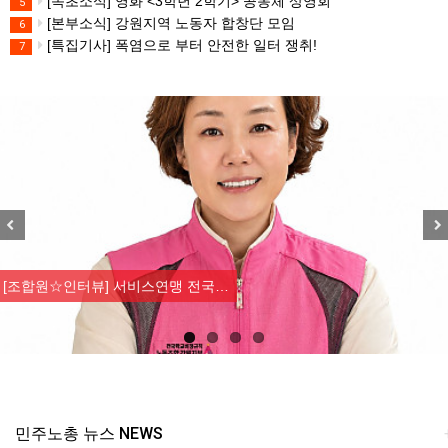
[속초소식] 영화 <3학년 2학기> 공동체 상영회
5
[본부소식] 강원지역 노동자 합창단 모임
6
[특집기사] 폭염으로 부터 안전한 일터 쟁취!
7
Previous
Nex
[조합원☆인터뷰] 서비스연맹 전국…
민주노총 뉴스 NEWS