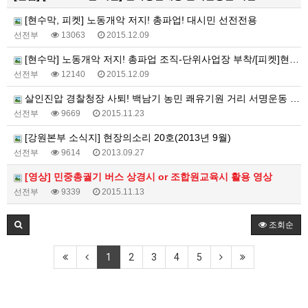
[현수막, 피켓] 노동개악 저지! 총파업! 대시민 선전전용
선전부
13063
2015.12.09
[현수막] 노동개악 저지! 총파업 조직-단위사업장 부착/[피켓]현장 선전전용
선전부
12140
2015.12.09
살인진압 경찰청장 사퇴! 백남기 농민 쾌유기원 거리 서명운동 거리 선전물
선전부
9669
2015.11.23
[강원본부 소식지] 현장의소리 20호(2013년 9월)
선전부
9614
2013.09.27
[영상] 민중총궐기 버스 상경시 or 조합원교육시 활용 영상
선전부
9339
2015.11.13
조회순
1
2
3
4
5