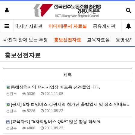
메인
공지|기자회견
미디어|문서 자료실
공유게시판
선거관
사진과 함께 보는 투쟁
홍보선전자료
교육자료실
동영상/
홍보선전자료
제목
동해삼척지역 택시사업장 배포용 선전물입니다.
선전부
5336
2011.11.08
[공지] 5차 희망버스 강원지역 참가단 출발일시 및 장소 안내드립니다
선전부
5226
2011.09.22
[교육자료] "5차희망버스 Q&A" 많은 활용 하세요
선전부
4868
2011.09.23