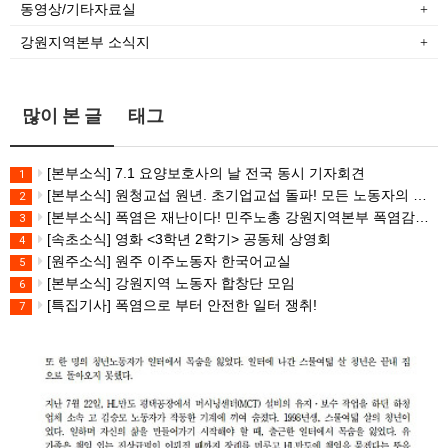
동영상/기타자료실
강원지역본부 소식지
많이 본 글
태그
[본부소식] 7.1 요양보호사의 날 전국 동시 기자회견
1
[본부소식] 원청교섭 원년. 초기업교섭 돌파! 모든 노동자의 노동기본권 쟁취! 민주노총 7.15 총파업대회
2
[본부소식] 폭염은 재난이다! 민주노총 강원지역본부 폭염감시단 선포 기자회견
3
[속초소식] 영화 <3학년 2학기> 공동체 상영회
4
[원주소식] 원주 이주노동자 한국어교실
5
[본부소식] 강원지역 노동자 합창단 모임
6
[특집기사] 폭염으로 부터 안전한 일터 쟁취!
7