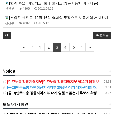
[함께 봐요] 미안해요. 함께 할게요(쌍용자동차 미니다큐)
선전부
4866
2012.09.12
[조합원 선전물] 12월 16일 총파업 투쟁으로 노동개악 저지하자!
선전부
4807
2015.12.10
조회순
1
2
3
4
5
Notice
+
[민주노총 강릉지역지부]민주노총 강릉지역지부 제12기 임원 보궐선거결과 공고
03.31
[공고]민주노총 태백정선지역지부 2026년 정기 대의원대회 재소집 건
03.31
[공고]민주노총 강릉지역지부 12기 임원 보궐선거 후보자 확정 공고
03.25
보도/기자회견
+