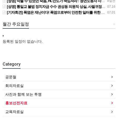
[성명] 막을 수 있었던 죽음, HL만도가 책임져라 : 청년노동자 사망사고의 철저한 진상규명과 재발방지 대책 마련하라
8일전
[성명] 통일교 불법 정치자금 수수 권성동 의원직 상실, 사필귀정이다
07.16
[기자회견] 폭염은 재난이다! 폭염으로부터 안전한 일터를 위한 민주노총 강원지역본부 폭염감시단 선포 기자회견
07.01
월간 주요일정
+
등록된 일정이 없습니다.
Category
공문철
회의자료실
사진과 함께 보는 투쟁
홍보선전자료
교육자료실