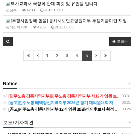
역사교과서 국정화 반대 피켓 및 유인물 입니다
선전부
4233
2015.10.13
[투쟁사업장에 힘을] 동해시노인요양원지부 투쟁기금마련 재정사업에 함께 해주세요
동해삼척지부
4205
2013.06.03
조회순
1
2
3
4
5
Notice
+
[민주노총 강릉지역지부]민주노총 강릉지역지부 제12기 임원 보궐선거결과 공고
03.31
[공고]민주노총 태백정선지역지부 2026년 정기 대의원대회 재소집 건
03.31
[공고]민주노총 강릉지역지부 12기 임원 보궐선거 후보자 확정 공고
03.25
보도/기자회견
+