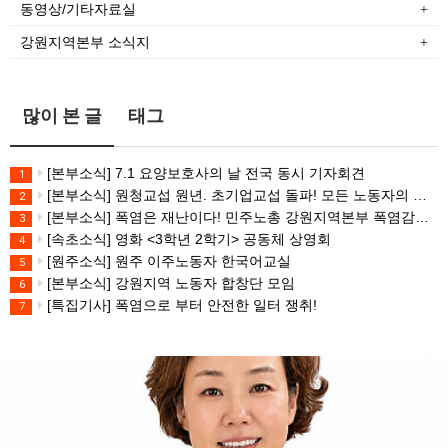
동영상/기타자료실
강원지역본부 소식지
많이 본 글
태그
[본부소식] 7.1 요양보호사의 날 전국 동시 기자회견
1
[본부소식] 원청교섭 원년. 초기업교섭 돌파! 모든 노동자의 노동기본권 쟁취! 민주노총 7.15 총파업대회
2
[본부소식] 폭염은 재난이다! 민주노총 강원지역본부 폭염감시단 선포 기자회견
3
[속초소식] 영화 <3학년 2학기> 공동체 상영회
4
[원주소식] 원주 이주노동자 한국어교실
5
[본부소식] 강원지역 노동자 합창단 모임
6
[특집기사] 폭염으로 부터 안전한 일터 쟁취!
7