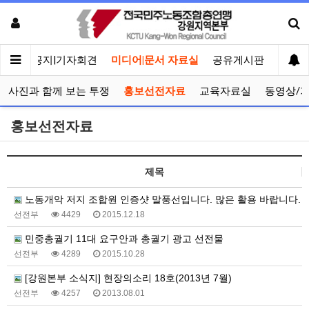
메인
공지|기자회견
미디어|문서 자료실
공유게시판
선거관
사진과 함께 보는 투쟁
홍보선전자료
교육자료실
동영상/
홍보선전자료
제목
노동개악 저지 조합원 인증샷 말풍선입니다. 많은 활용 바랍니다.
선전부
4429
2015.12.18
민중총궐기 11대 요구안과 총궐기 광고 선전물
선전부
4289
2015.10.28
[강원본부 소식지] 현장의소리 18호(2013년 7월)
선전부
4257
2013.08.01