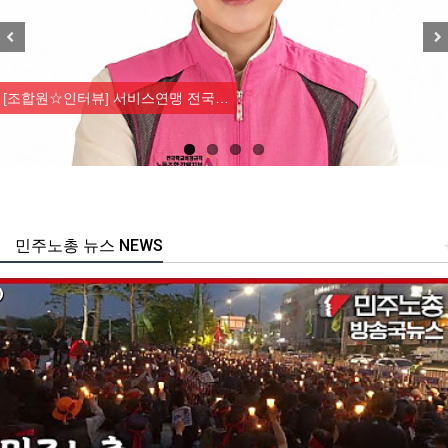
Previous
Nex
[조합원☆인터뷰] 서비스연맹 전국…
민주노총 뉴스 NEWS