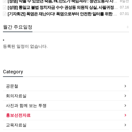
[성명] 막을 수 있었던 죽음, HL만도가 책임져라 : 청년노동자 사망사고의 철저한 진상규명과 재발방지 대책 마련하라
8일전
[성명] 통일교 불법 정치자금 수수 권성동 의원직 상실, 사필귀정이다
07.16
[기자회견] 폭염은 재난이다! 폭염으로부터 안전한 일터를 위한 민주노총 강원지역본부 폭염감시단 선포 기자회견
07.01
월간 주요일정
+
등록된 일정이 없습니다.
Category
공문철
회의자료실
사진과 함께 보는 투쟁
홍보선전자료
교육자료실