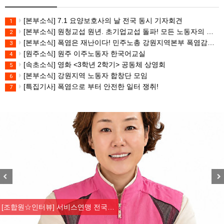
[본부소식] 7.1 요양보호사의 날 전국 동시 기자회견
1
[본부소식] 원청교섭 원년. 초기업교섭 돌파! 모든 노동자의 노동기본권 쟁취! 민주노총 7.15 총파업대회
2
[본부소식] 폭염은 재난이다! 민주노총 강원지역본부 폭염감시단 선포 기자회견
3
[원주소식] 원주 이주노동자 한국어교실
4
[속초소식] 영화 <3학년 2학기> 공동체 상영회
5
[본부소식] 강원지역 노동자 합창단 모임
6
[특집기사] 폭염으로 부터 안전한 일터 쟁취!
7
Previous
Nex
[조합원☆인터뷰] 서비스연맹 전국…