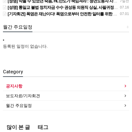
[성명] 막을 수 있었던 죽음, HL만도가 책임져라 : 청년노동자 사망사고의 철저한 진상규명과 재발방지 대책 마련하라
7일전
[성명] 통일교 불법 정치자금 수수 권성동 의원직 상실, 사필귀정이다
07.16
[기자회견] 폭염은 재난이다! 폭염으로부터 안전한 일터를 위한 민주노총 강원지역본부 폭염감시단 선포 기자회견
07.01
월간 주요일정
+
등록된 일정이 없습니다.
Category
공지사항
보도자료/기자회견
월간 주요일정
많이 본 글
태그