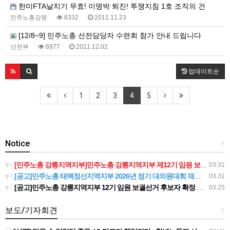
한미FTA날치기 무효! 이명박 퇴진! 투쟁지침 1호 조직의 건
민주노총강원
6332
2011.11.23
[12/8~9] 민주노총 선전담당자 수련회 참가 안내 드립니다
선전부
6977
2011.12.02
업데이트순
1
2
3
4
5
Notice
+
[민주노총 강릉지역지부]민주노총 강릉지역지부 제12기 임원 보궐선거결과 공고
03.31
[공고]민주노총 태백정선지역지부 2026년 정기 대의원대회 재소집 건
03.31
[공고]민주노총 강릉지역지부 12기 임원 보궐선거 후보자 확정 공고
03.25
보도/기자회견
+