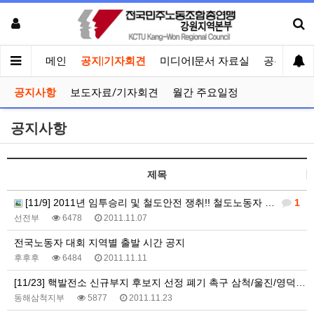
메인
공지|기자회견
미디어|문서 자료실
공유게시
공지사항
보도자료/기자회견
월간 주요일정
공지사항
제목
[11/9] 2011년 임투승리 및 철도안전 쟁취!! 철도노동자 권역별 총력결의대회에 힘찬 연대바랍니다
1
선전부
6478
2011.11.07
전국노동자 대회 지역별 출발 시간 공지
후후후
6484
2011.11.11
[11/23] 핵발전소 신규부지 후보지 선정 폐기 촉구 삼척/울진/영덕 합동 기자회견
동해삼척지부
5877
2011.11.23