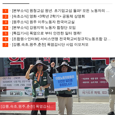
[본부소식] 원청교섭 원년. 초기업교섭 돌파! 모든 노동자의 노동기본권 쟁취! 민주노총 7.15 총파업대회
1
[속초소식] 영화 <3학년 2학기> 공동체 상영회
2
[원주소식] 원주 이주노동자 한국어교실
3
[본부소식] 강원지역 노동자 합창단 모임
4
[특집기사] 폭염으로 부터 안전한 일터 쟁취!
5
[조합원☆인터뷰] 서비스연맹 전국학교비정규직노동조합 강원지부 김유미 춘천지회장
6
[강릉,속초,원주,춘천] 폭염감시단 사업 이모저모
7
Previous
Nex
[강릉,속초,원주,춘천] 폭염감시…