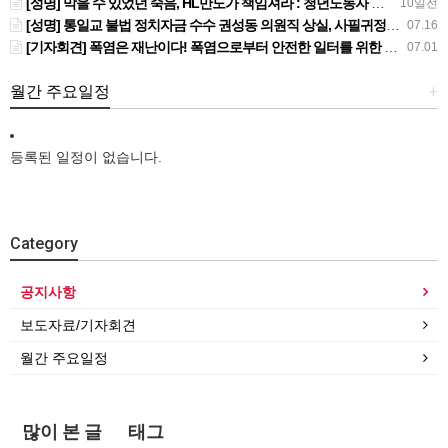
[성명] 막을 수 있었던 죽음, HL만도가 책임져라 : 청년노동자 사망사고의 철저한 진상규명과 재발방지 대책 마련하라
10일전
[성명] 통일교 불법 정치자금 수수 권성동 의원직 상실, 사필귀정이다
07.16
[기자회견] 폭염은 재난이다! 폭염으로부터 안전한 일터를 위한 민주노총 강원지역본부 폭염감시단 선포 기자회견
07.01
월간 주요일정
+
등록된 일정이 없습니다.
Category
공지사항
보도자료/기자회견
월간 주요일정
많이 본 글
태그