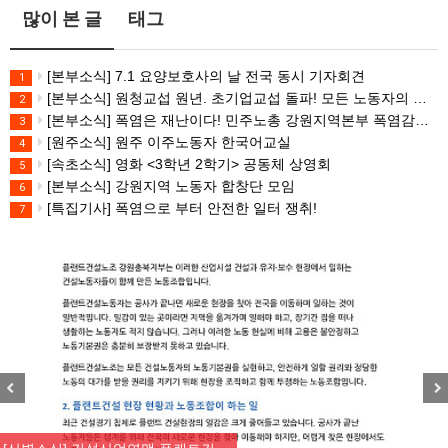
많이 본 글
태그
[본부소식] 7.1 요양보호사의 날 전국 동시 기자회견
1
[본부소식] 원청교섭 원년. 초기업교섭 돌파! 모든 노동자의 노동기본권 쟁취! 민주노총 7.15 총파업대회
2
[본부소식] 폭염은 재난이다! 민주노총 강원지역본부 폭염감시단 선포 기자회견
3
[원주소식] 원주 이주노동자 한국어교실
4
[속초소식] 영화 <3학년 2학기> 공동체 상영회
5
[본부소식] 강원지역 노동자 합창단 모임
6
[특집기사] 폭염으로 부터 안전한 일터 쟁취!
7
Previous
Nex