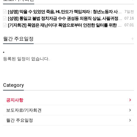
[성명] 막을 수 있었던 죽음, HL만도가 책임져라 : 청년노동자 사망사고의 철저한 진상규명과 재발방지 대책 마련하라
7일전
[성명] 통일교 불법 정치자금 수수 권성동 의원직 상실, 사필귀정이다
07.16
[기자회견] 폭염은 재난이다! 폭염으로부터 안전한 일터를 위한 민주노총 강원지역본부 폭염감시단 선포 기자회견
07.01
월간 주요일정
+
등록된 일정이 없습니다.
Category
공지사항
보도자료/기자회견
월간 주요일정