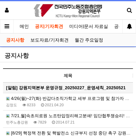
메인
공지|기자회견
미디어|문서 자료실
공유게시
공지사항
보도자료/기자회견
월간 주요일정
공지사항
제목
[알림]
강원지역본부 운영규정_20250227_운영세칙_20250521
4/26(월)~27(화) 반갑다조직가학교 세부 프로그램 및 참가자 모집
김정도
8233
2021.04.20
7/21,월]속초의료원 노조탄압정리해고분쇄! 임단협투쟁승리! 파업문화제에 많은 참석바랍니다.
민주노총강원
7829
2014.07.21
[8/29] 핵정책 전환 및 핵발전소 신규부지 선정 중단 촉구 강원도민선언 기자회견에 많은 참여 부탁드립니다