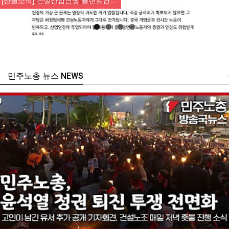
[산별소식] 건설산업연맹 플랜트건…
민주노총 뉴스 NEWS