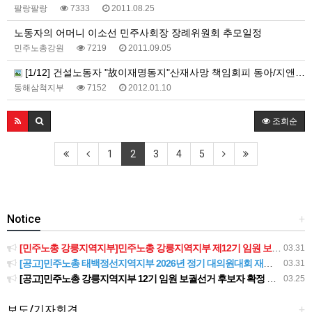
팔랑팔랑
7333
2011.08.25
노동자의 어머니 이소선 민주사회장 장례위원회 추모일정
민주노총강원
7219
2011.09.05
[1/12] 건설노동자 "故이재명동지"산재사망 책임회피 동아/지앤티 건설 규탄 결의대회
동해삼척지부
7152
2012.01.10
조회순
1
2
3
4
5
Notice
+
[민주노총 강릉지역지부]민주노총 강릉지역지부 제12기 임원 보궐선거결과 공고
03.31
[공고]민주노총 태백정선지역지부 2026년 정기 대의원대회 재소집 건
03.31
[공고]민주노총 강릉지역지부 12기 임원 보궐선거 후보자 확정 공고
03.25
보도/기자회견
+