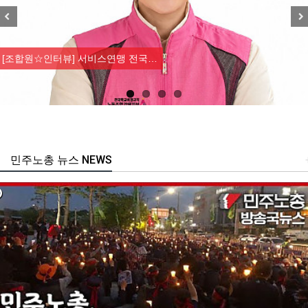
Previous
Nex
[조합원☆인터뷰] 서비스연맹 전국…
민주노총 뉴스 NEWS