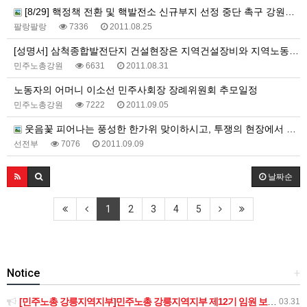
[8/29] 핵정책 전환 및 핵발전소 신규부지 선정 중단 촉구 강원도민선언 기자회견에 많은 참여 부탁드립니다
팔랑팔랑
7336
2011.08.25
[성명서] 삼척종합발전단지 건설현장은 지역건설장비와 지역노동자를 우선 고용하라!
민주노총강원
6631
2011.08.31
노동자의 어머니 이소선 민주사회장 장례위원회 추모일정
민주노총강원
7222
2011.09.05
웃음꽃 피어나는 풍성한 한가위 맞이하시고, 투쟁의 현장에서 뵙겠습니다
선전부
7076
2011.09.09
날짜순
1
2
3
4
5
Notice
+
[민주노총 강릉지역지부]민주노총 강릉지역지부 제12기 임원 보궐선거결과 공고
03.31