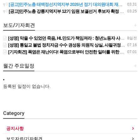
[공고]민주노총 태백정선지역지부 2026년 정기 대의원대회 재소집 건
03.31
[공고]민주노총 강릉지역지부 12기 임원 보궐선거 후보자 확정 공고
03.25
보도/기자회견
+
[성명] 막을 수 있었던 죽음, HL만도가 책임져라 : 청년노동자 사망사고의 철저한 진상규명과 재발방지 대책 마련하라
8일전
[성명] 통일교 불법 정치자금 수수 권성동 의원직 상실, 사필귀정이다
07.16
[기자회견] 폭염은 재난이다! 폭염으로부터 안전한 일터를 위한 민주노총 강원지역본부 폭염감시단 선포 기자회견
07.01
월간 주요일정
+
등록된 일정이 없습니다.
Category
공지사항
보도자료/기자회견