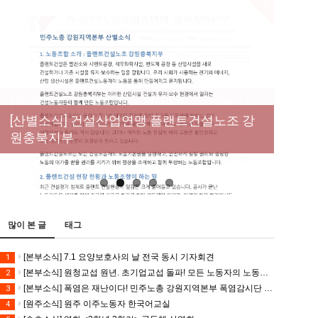
New
[성명] 막을 수 있었던 죽음, HL만도가 책임져
라 : 청년노동자 사망사고의 철저한 진상규명
[산별소식] 건설산업연맹 플랜트건설노조 강
[강릉,속초,원주,춘천] 폭염감시단 사업 이모저
[조합원☆인터뷰] 서비스연맹 전국학교비정
과 재발방지 대책 마련하라
원충북지부
모
규직노동조합 강원지부 김유미 춘천지회장
[본부소식] 강원지역 노동자 합창단 모임
많이 본 글
태그
[본부소식] 7.1 요양보호사의 날 전국 동시 기자회견
1
[본부소식] 원청교섭 원년. 초기업교섭 돌파! 모든 노동자의 노동기본권 쟁취! 민주노총 7.15 총파업대회
2
[본부소식] 폭염은 재난이다! 민주노총 강원지역본부 폭염감시단 선포 기자회견
3
[원주소식] 원주 이주노동자 한국어교실
4