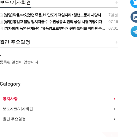
보도/기자회견
+
[성명] 막을 수 있었던 죽음, HL만도가 책임져라 : 청년노동자 사망사고의 철저한 진상규명과 재발방지 대책 마련하라
7일전
[성명] 통일교 불법 정치자금 수수 권성동 의원직 상실, 사필귀정이다
07.16
[기자회견] 폭염은 재난이다! 폭염으로부터 안전한 일터를 위한 민주노총 강원지역본부 폭염감시단 선포 기자회견
07.01
월간 주요일정
+
등록된 일정이 없습니다.
Category
공지사항
보도자료/기자회견
월간 주요일정