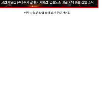
민주노총, 윤석열 정권 퇴진 투쟁 전면화