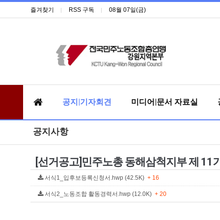
즐겨찾기
RSS 구독
08월 07일(금)
공지|기자회견
미디어|문서 자료실
공지사항
[선거공고]민주노총 동해삼척지부 제 11
서식1_입후보등록신청서.hwp (42.5K)
+ 16
서식2_노동조합 활동경력서.hwp (12.0K)
+ 20