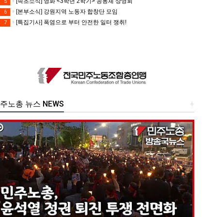
[속초소식] 영화 <3학년 2학기> 공동체 상영회
5
[본부소식] 강원지역 노동자 합창단 모임
6
[특집기사] 폭염으로 부터 안전한 일터 쟁취!
7
주노총 뉴스 NEWS
+