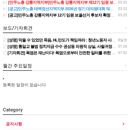
[민주노총 강릉지역지부]민주노총 강릉지역지부 제12기 임원 보궐선거결과 공고
03.31
[공고]민주노총 태백정선지역지부 2026년 정기 대의원대회 재소집 건
03.31
[공고]민주노총 강릉지역지부 12기 임원 보궐선거 후보자 확정 공고
03.25
보도/기자회견
+
[성명] 막을 수 있었던 죽음, HL만도가 책임져라 : 청년노동자 사망사고의 철저한 진상규명과 재발방지 대책 마련하라
8일전
[성명] 통일교 불법 정치자금 수수 권성동 의원직 상실, 사필귀정이다
07.16
[기자회견] 폭염은 재난이다! 폭염으로부터 안전한 일터를 위한 민주노총 강원지역본부 폭염감시단 선포 기자회견
07.01
월간 주요일정
+
등록된 일정이 없습니다.
Category
공지사항