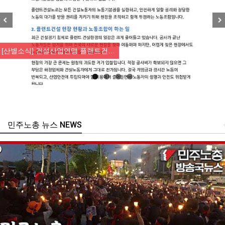
Previous
Nex
[산별소식] 건설산업연맹 플랜트건…
민주노총 뉴스 NEWS