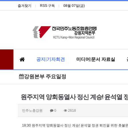
즐겨찾기
RSS 구독
08월 07일(금)
공지|기자회견
미디어|문서 자료실
강원본부 주요일정
원주지역 양회동열사 정신 계승! 윤석열 
민주노총강원
0
2618
18:30 원주지역 양회동열사 정신 계승! 윤석열 정권 퇴진을 위한 촛불