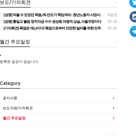
보도/기자회견
+
[성명] 막을 수 있었던 죽음, HL만도가 책임져라 : 청년노동자 사망사고의 철저한 진상규명과 재발방지 대책 마련하라
6일전
[성명] 통일교 불법 정치자금 수수 권성동 의원직 상실, 사필귀정이다
07.16
[기자회견] 폭염은 재난이다! 폭염으로부터 안전한 일터를 위한 민주노총 강원지역본부 폭염감시단 선포 기자회견
07.01
월간 주요일정
+
등록된 일정이 없습니다.
Category
공지사항
보도자료/기자회견
월간 주요일정