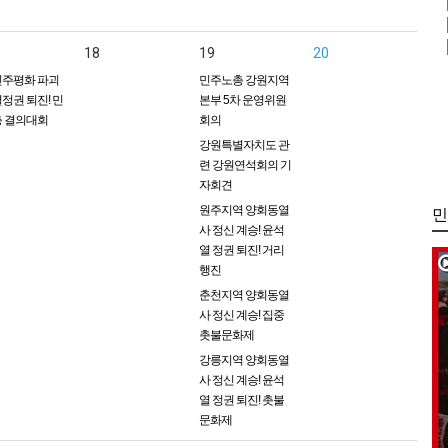
18
19
20
주평화 파괴
민주노총 강원지역
정권 퇴진! 민
본부 5차 운영위원
 결의대회
회의
강원특별자치도 관
련 강원연석회의 기
자회견
원주지역 양회동열
민
사 정신 계승! 윤석
열 정권 퇴진! 거리
행진
춘천지역 양회동열
사 정신 계승! 집중
촛불문화제
강릉지역 양회동열
사 정신 계승! 윤석
열 정권 퇴진! 촛불
문화제