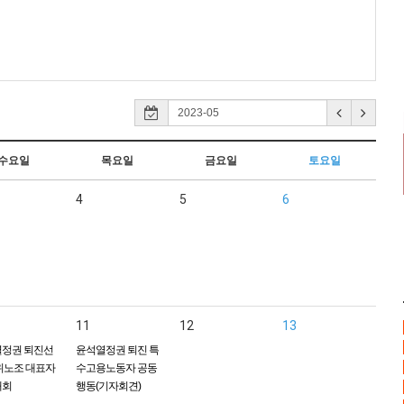
수요일
목요일
금요일
토요일
4
5
6
11
12
13
정권 퇴진선
윤석열정권 퇴진 특
위노조 대표자
수고용노동자 공동
대회
행동(기자회견)