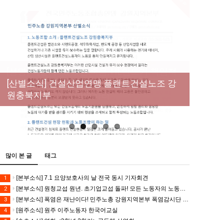
New
[성명] 막을 수 있었던 죽음, HL만도가 책임져
라 : 청년노동자 사망사고의 철저한 진상규명
[산별소식] 건설산업연맹 플랜트건설노조 강
[강릉,속초,원주,춘천] 폭염감시단 사업 이모저
[조합원☆인터뷰] 서비스연맹 전국학교비정
과 재발방지 대책 마련하라
원충북지부
모
규직노동조합 강원지부 김유미 춘천지회장
[본부소식] 강원지역 노동자 합창단 모임
많이 본 글
태그
[본부소식] 7.1 요양보호사의 날 전국 동시 기자회견
1
[본부소식] 원청교섭 원년. 초기업교섭 돌파! 모든 노동자의 노동기본권 쟁취! 민주노총 7.15 총파업대회
2
[본부소식] 폭염은 재난이다! 민주노총 강원지역본부 폭염감시단 선포 기자회견
3
[원주소식] 원주 이주노동자 한국어교실
4