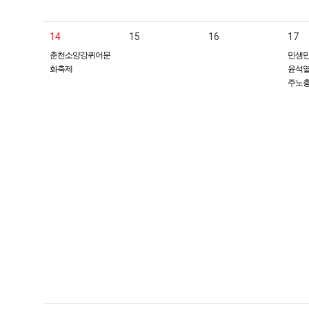
14
15
16
17
춘천소양강퀴어문
민생민
화축제
윤석열
주노총