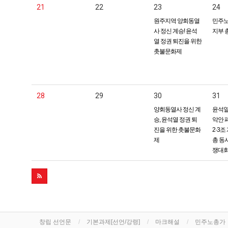
21
22
23
24
원주지역 양회동열
민주노
사 정신 계승! 윤석
지부 
열 정권 퇴진을 위한
촛불문화제
28
29
30
31
양회동열사 정신 계
윤석열
승, 윤석열 정권 퇴
악안 
진을 위한 촛불문화
2·3조
제
총 동
쟁대
창립 선언문
기본과제[선언/강령]
마크해설
민주노총가