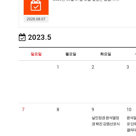
2026.08.07
2023.5
일요일
월요일
화요일
1
2
3
7
8
9
10
살인정권 윤석열정
윤석열
권 퇴진 강원선포식
포 단
결의