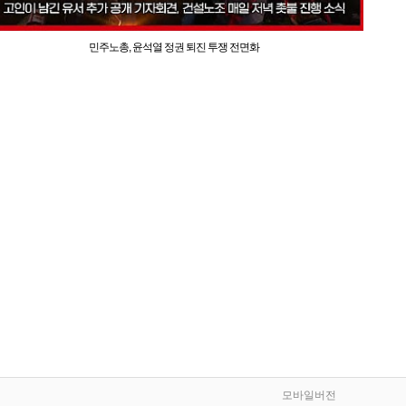
민주노총, 윤석열 정권 퇴진 투쟁 전면화
모바일버전