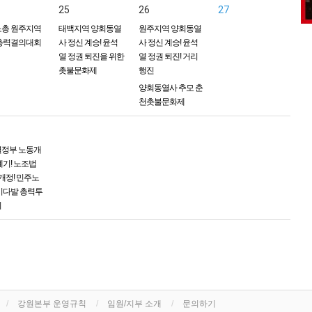
25
26
27
총 원주지역
태백지역 양회동열
원주지역 양회동열
총력결의대회
사 정신 계승! 윤석
사 정신 계승! 윤석
열 정권 퇴진을 위한
열 정권 퇴진! 거리
촛불문화제
행진
양회동열사 추모 춘
천촛불문화제
정부 노동개
폐기! 노조법
 개정! 민주노
시다발 총력투
회
강원본부 운영규칙
임원/지부 소개
문의하기