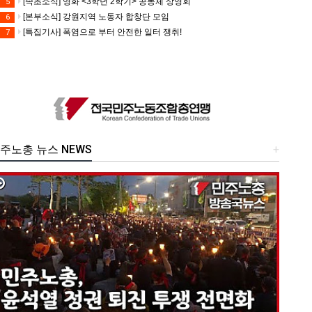
[속초소식] 영화 <3학년 2학기> 공동체 상영회
5
[본부소식] 강원지역 노동자 합창단 모임
6
[특집기사] 폭염으로 부터 안전한 일터 쟁취!
7
주노총 뉴스 NEWS
+