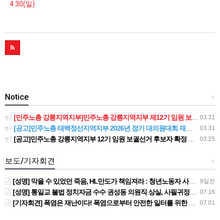
4.30(일)
Notice
+
[민주노총 강릉지역지부]민주노총 강릉지역지부 제12기 임원 보궐선거결과 공고
03.31
[공고]민주노총 태백정선지역지부 2026년 정기 대의원대회 재소집 건
03.31
[공고]민주노총 강릉지역지부 12기 임원 보궐선거 후보자 확정 공고
03.25
보도/기자회견
+
[성명] 막을 수 있었던 죽음, HL만도가 책임져라 : 청년노동자 사망사고의 철저한 진상규명과 재발방지 대책 마련하라
9일전
[성명] 통일교 불법 정치자금 수수 권성동 의원직 상실, 사필귀정이다
07.16
[기자회견] 폭염은 재난이다! 폭염으로부터 안전한 일터를 위한 민주노총 강원지역본부 폭염감시단 선포 기자회견
07.01