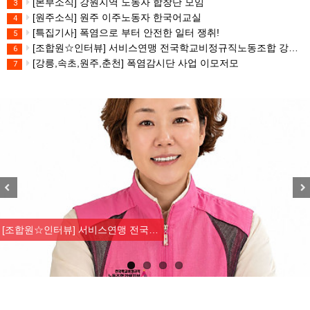
[본부소식] 강원지역 노동자 합창단 모임
3
[원주소식] 원주 이주노동자 한국어교실
4
[특집기사] 폭염으로 부터 안전한 일터 쟁취!
5
[조합원☆인터뷰] 서비스연맹 전국학교비정규직노동조합 강원지부 김유미 춘천지회장
6
[강릉,속초,원주,춘천] 폭염감시단 사업 이모저모
7
Previous
Nex
[조합원☆인터뷰] 서비스연맹 전국…