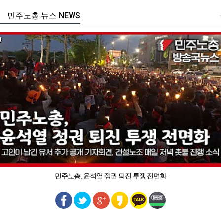
민주노총 뉴스 NEWS
민주노총, 윤석열 정권 퇴진 투쟁 전면화