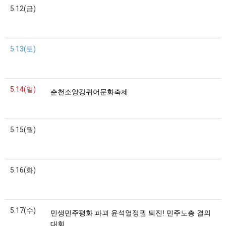
5.12(금)
5.13(토)
5.14(일)
춘천소양강퀴어문화축제
5.15(월)
5.16(화)
5.17(수)
민생민주평화 파괴 윤석열정권 퇴진! 민주노총 결의
대회