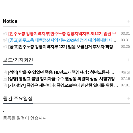
Notice
+
[민주노총 강릉지역지부]민주노총 강릉지역지부 제12기 임원 보궐선거결과 공고
03.31
[공고]민주노총 태백정선지역지부 2026년 정기 대의원대회 재소집 건
03.31
[공고]민주노총 강릉지역지부 12기 임원 보궐선거 후보자 확정 공고
03.25
보도/기자회견
+
[성명] 막을 수 있었던 죽음, HL만도가 책임져라 : 청년노동자 사망사고의 철저한 진상규명과 재발방지 대책 마련하라
10일전
[성명] 통일교 불법 정치자금 수수 권성동 의원직 상실, 사필귀정이다
07.16
[기자회견] 폭염은 재난이다! 폭염으로부터 안전한 일터를 위한 민주노총 강원지역본부 폭염감시단 선포 기자회견
07.01
월간 주요일정
+
등록된 일정이 없습니다.