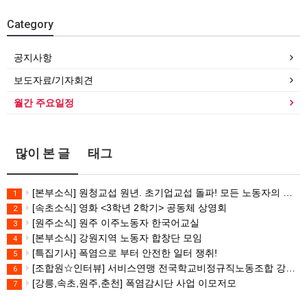
Category
공지사항
보도자료/기자회견
월간 주요일정
많이 본 글
태그
[본부소식] 원청교섭 원년. 초기업교섭 돌파! 모든 노동자의 노동기본권 쟁취! 민주노총 7.15 총파업대회
1
[속초소식] 영화 <3학년 2학기> 공동체 상영회
2
[원주소식] 원주 이주노동자 한국어교실
3
[본부소식] 강원지역 노동자 합창단 모임
4
[특집기사] 폭염으로 부터 안전한 일터 쟁취!
5
[조합원☆인터뷰] 서비스연맹 전국학교비정규직노동조합 강원지부 김유미 춘천지회장
6
[강릉,속초,원주,춘천] 폭염감시단 사업 이모저모
7