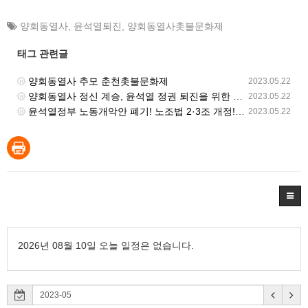
양회동열사
,
윤석열퇴진
,
양회동열사촛불문화제
태그 관련글
양회동열사 추모 춘천촛불문화제
2023.05.22
양회동열사 정신 계승, 윤석열 정권 퇴진을 위한 원주 공대위 거리 행진
2023.05.22
윤석열정부 노동개악안 폐기! 노조법 2·3조 개정! 민주노총 동시다발 총력투쟁대회
2023.05.22
2026년 08월 10일 오늘 일정은 없습니다.