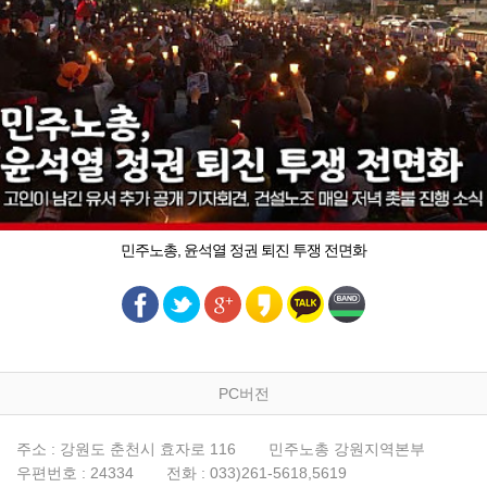
민주노총, 윤석열 정권 퇴진 투쟁 전면화
PC버전
주소 : 강원도 춘천시 효자로 116
민주노총 강원지역본부
우편번호 : 24334
전화 : 033)261-5618,5619