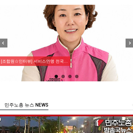
Previous
Nex
[조합원☆인터뷰] 서비스연맹 전국…
민주노총 뉴스 NEWS