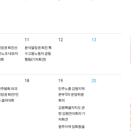
11
12
13
정권 퇴진선
윤석열정권 퇴진 특
위노조 대표자
수고용노동자 공동
대회
행동(기자회견)
18
19
20
주평화 파괴
민주노총 강원지역
정권 퇴진! 민
본부 5차 운영위원
 결의대회
회의
강원특별자치도 관
련 강원연석회의 기
자회견
원주지역 양회동열