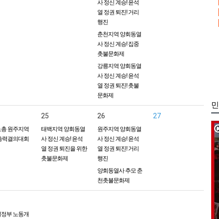
사 정신 계승! 윤석
열 정권 퇴진! 거리
행진
춘천지역 양회동열
사 정신 계승! 집중
촛불문화제
강릉지역 양회동열
사 정신 계승! 윤석
열 정권 퇴진! 촛불
문화제
민
25
26
27
총 원주지역
태백지역 양회동열
원주지역 양회동열
총력결의대회
사 정신 계승! 윤석
사 정신 계승! 윤석
열 정권 퇴진을 위한
열 정권 퇴진! 거리
촛불문화제
행진
양회동열사 추모 춘
천촛불문화제
정부 노동개