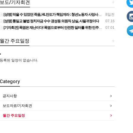
보도/기자회견
+
[성명] 막을 수 있었던 죽음, HL만도가 책임져라 : 청년노동자 사망사고의 철저한 진상규명과 재발방지 대책 마련하라
8일전
[성명] 통일교 불법 정치자금 수수 권성동 의원직 상실, 사필귀정이다
07.16
[기자회견] 폭염은 재난이다! 폭염으로부터 안전한 일터를 위한 민주노총 강원지역본부 폭염감시단 선포 기자회견
07.01
월간 주요일정
+
등록된 일정이 없습니다.
Category
공지사항
보도자료/기자회견
월간 주요일정