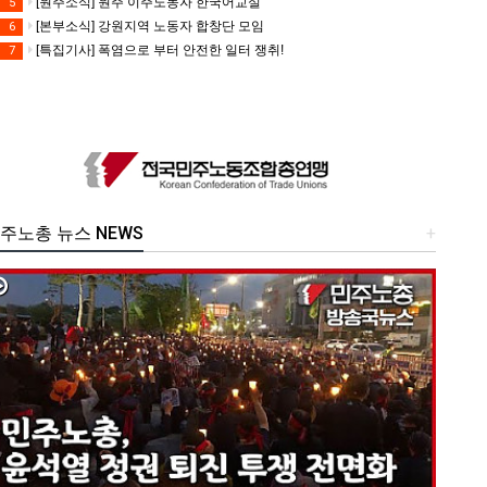
[원주소식] 원주 이주노동자 한국어교실
5
[본부소식] 강원지역 노동자 합창단 모임
6
[특집기사] 폭염으로 부터 안전한 일터 쟁취!
7
주노총 뉴스 NEWS
+