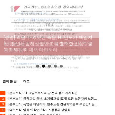
[성명] 막을 수 있었던 죽음, HL만도가 책임져
라 : 청년노동자 사망사고의 철저한 진상규명
[산별소식] 건설산업연맹 플랜트건설노조 강
[강릉,속초,원주,춘천] 폭염감시단 사업 이모저
[조합원☆인터뷰] 서비스연맹 전국학교비정
과 재발방지 대책 마련하라
원충북지부
모
규직노동조합 강원지부 김유미 춘천지회장
[본부소식] 강원지역 노동자 합창단 모임
많이 본 글
태그
[본부소식] 7.1 요양보호사의 날 전국 동시 기자회견
1
[본부소식] 원청교섭 원년. 초기업교섭 돌파! 모든 노동자의 노동기본권 쟁취! 민주노총 7.15 총파업대회
2
[본부소식] 폭염은 재난이다! 민주노총 강원지역본부 폭염감시단 선포 기자회견
3
[속초소식] 영화 <3학년 2학기> 공동체 상영회
4