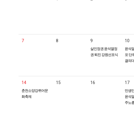
7
8
9
10
살인정권 윤석열정
윤석열
권 퇴진 강원선포식
포 단
결의
14
15
16
17
춘천소양강퀴어문
민생민
화축제
윤석열
주노총