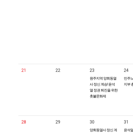
21
22
23
24
원주지역 양회동열
민주노
사 정신 계승! 윤석
지부 
열 정권 퇴진을 위한
촛불문화제
28
29
30
31
양회동열사 정신 계
윤석열