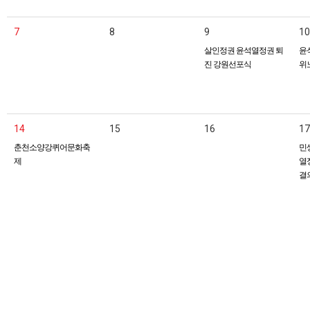
7
8
9
10
살인정권 윤석열정권 퇴
윤
진 강원선포식
위
14
15
16
17
춘천소양강퀴어문화축
민
제
열
결