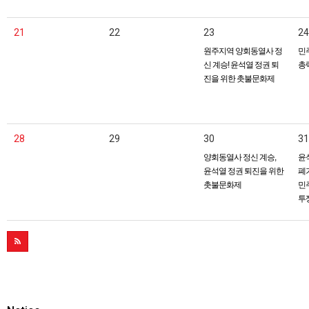
21
22
23
24
원주지역 양회동열사 정
민
신 계승! 윤석열 정권 퇴
총
진을 위한 촛불문화제
28
29
30
31
양회동열사 정신 계승,
윤
윤석열 정권 퇴진을 위한
폐기
촛불문화제
민
투