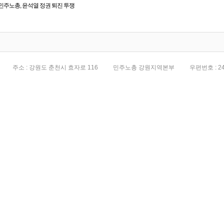
민주노총, 윤석열 정권 퇴진 투쟁
전면화
주소 : 강원도 춘천시 효자로 116
민주노총 강원지역본부
우편번호 : 24