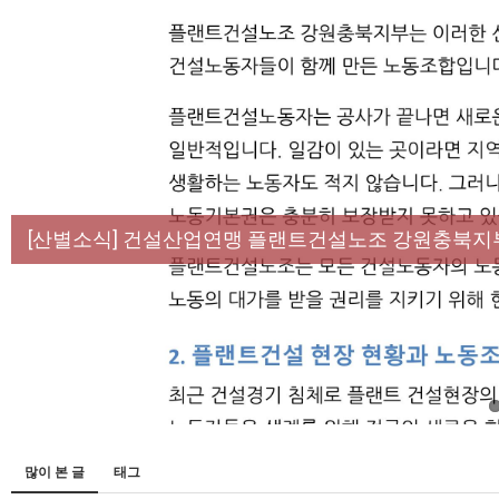
[성명] 막을 수 있었던 죽음, HL만도가 책임져라 :
[산별소식] 건설산업연맹 플랜트건설노조 강원충북지
[강릉,속초,원주,춘천] 폭염감시단 사업 이모저모
[조합원☆인터뷰] 서비스연맹 전국학교비정규직노동
[본부소식] 강원지역 노동자 합창단 모임
많이 본 글
태그