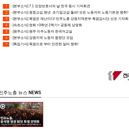
[본부소식] 7.1 요양보호사의 날 전국 동시 기자회견
1
[본부소식] 원청교섭 원년. 초기업교섭 돌파! 모든 노동자의 노동기본권 쟁취! 
2
[본부소식] 폭염은 재난이다! 민주노총 강원지역본부 폭염감시단 선포 기자
3
[속초소식] 영화 <3학년 2학기> 공동체 상영회
4
[원주소식] 원주 이주노동자 한국어교실
5
[본부소식] 강원지역 노동자 합창단 모임
6
[특집기사] 폭염으로 부터 안전한 일터 쟁취!
7
민주노총 뉴스 NEWS