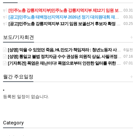
[민주노총 강릉지역지부]민주노총 강릉지역지부 제12기 임원 보궐선거결과 공고
03.31
[공고]민주노총 태백정선지역지부 2026년 정기 대의원대회 재소집 건
03.31
[공고]민주노총 강릉지역지부 12기 임원 보궐선거 후보자 확정 공고
03.25
보도/기자회견
+
[성명] 막을 수 있었던 죽음, HL만도가 책임져라 : 청년노동자 사망사고의 철저한 진상규명과 재발방지 대책 마련하라
6일전
[성명] 통일교 불법 정치자금 수수 권성동 의원직 상실, 사필귀정이다
07.16
[기자회견] 폭염은 재난이다! 폭염으로부터 안전한 일터를 위한 민주노총 강원지역본부 폭염감시단 선포 기자회견
07.01
월간 주요일정
+
등록된 일정이 없습니다.
Category