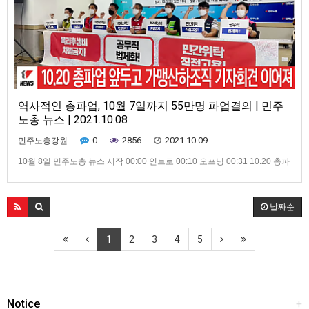
역사적인 총파업, 10월 7일까지 55만명 파업결의 | 민주
노총 뉴스 | 2021.10.08
0
2856
2021.10.09
민주노총강원
10월 8일 민주노총 뉴스 시작 00:00 인트로 00:10 오프닝 00:31 10.20 총파
업 앞두고 가맹산하조직 기자회견 이어져 03:35 10월 5일부터 8일까지, 5인
미만 차별폐지 집중행동 05:21 위드코로나시대, 어떻게 준비할 것인가 토론
회 열려 07:21 클로징 : “스타벅스파트너는 일회용소모품이 아닙니다”
날짜순
1
2
3
4
5
Notice
+