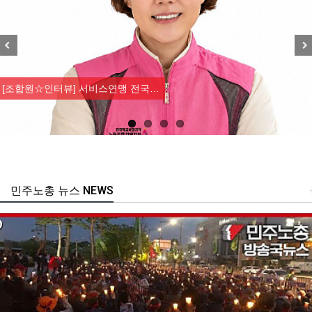
Previous
Nex
[조합원☆인터뷰] 서비스연맹 전국…
민주노총 뉴스 NEWS