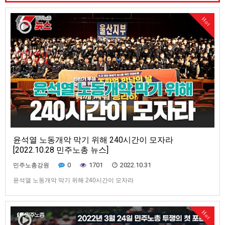
은? 3:52 11.12 전국노동자대회 일주일 앞으로... 민주노총의 요구는? 7:00
10만 총궐기 성사를 위한 240시간 집중행동 8:38 공공부문 노동자들의 투
Hot
쟁 10:39 지역 대학병원의 무능…
윤석열 노동개악 막기 위해 240시간이 모자라
[2022.10.28 민주노총 뉴스]
0
1701
2022.10.31
민주노총강원
윤석열 노동개악 막기 위해 240시간이 모자라
Hot