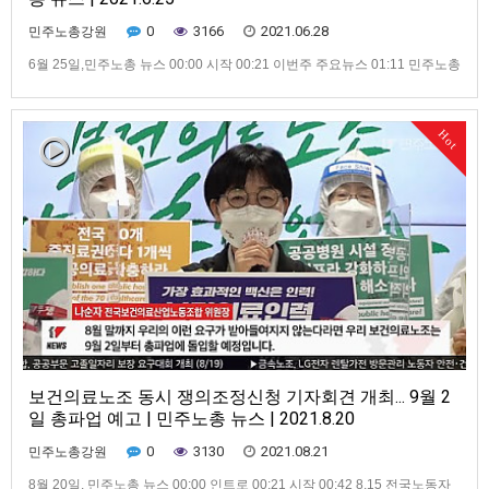
0
3166
2021.06.28
민주노총강원
6월 25일,민주노총 뉴스 00:00 시작 00:21 이번주 주요뉴스 01:11 민주노총
2022 최저임금요구안 발표“10,800원” 02:56 “꼭 기억할게” 고 이선호님 시
민사회장 열려 04:15 경찰에 가로막힌 중대재해 노동자 합동추모제 08:14
돌봄개악안 폐기하라 교육공무직, 학비노조 투쟁나서 09:58 최저임금 인상·
Hot
생활임금 쟁취 도보행진 시작 …
보건의료노조 동시 쟁의조정신청 기자회견 개최... 9월 2
일 총파업 예고 | 민주노총 뉴스 | 2021.8.20
0
3130
2021.08.21
민주노총강원
8월 20일, 민주노총 뉴스 00:00 인트로 00:21 시작 00:42 8.15 전국노동자