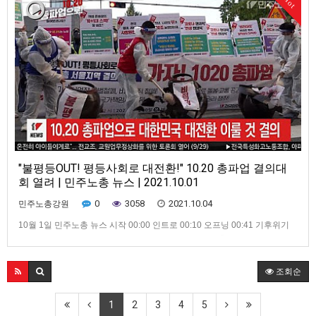
Hot
번 주 가맹산하 조직 주요소식 모아보기 …
"불평등OUT! 평등사회로 대전환!" 10.20 총파업 결의대
회 열려 | 민주노총 뉴스 | 2021.10.01
0
3058
2021.10.04
민주노총강원
10월 1일 민주노총 뉴스 시작 00:00 인트로 00:10 오프닝 00:41 기후위기
대응을 위한 9.25 글로벌 기후행동 진행 01:06 하반기 총파업 대장정 마지
막 일정 진행 01:30 ‘민주노총 죽이기’에 흔들리지 않는 화물연대의 투쟁 (영
상 출처 : 공공운수노조 / 화물연대본부 공식 유튜브) 02:49 9.29 민주노총
조회순
돌봄 노동자 결의대회 개최 …
1
2
3
4
5