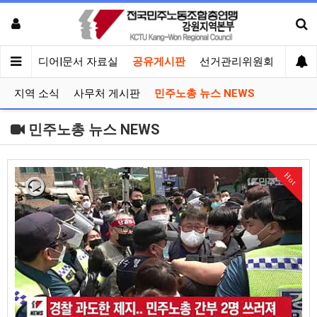
회견
미디어|문서 자료실
공유게시판
선거관리위원회
지역 소식
사무처 게시판
민주노총 뉴스 NEWS
민주노총 뉴스 NEWS
Hot