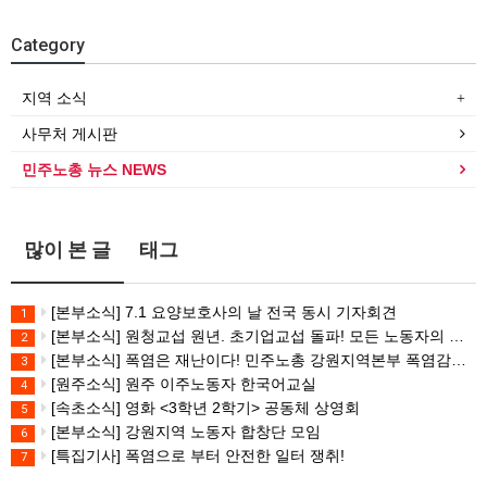
Category
지역 소식
사무처 게시판
민주노총 뉴스 NEWS
많이 본 글
태그
[본부소식] 7.1 요양보호사의 날 전국 동시 기자회견
1
[본부소식] 원청교섭 원년. 초기업교섭 돌파! 모든 노동자의 노동기본권 쟁취! 민주노총 7.15 총파업대회
2
[본부소식] 폭염은 재난이다! 민주노총 강원지역본부 폭염감시단 선포 기자회견
3
[원주소식] 원주 이주노동자 한국어교실
4
[속초소식] 영화 <3학년 2학기> 공동체 상영회
5
[본부소식] 강원지역 노동자 합창단 모임
6
[특집기사] 폭염으로 부터 안전한 일터 쟁취!
7