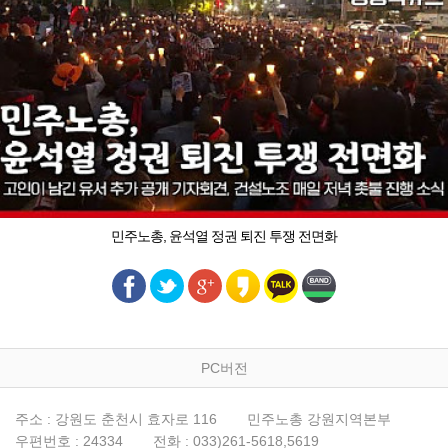
민주노총, 윤석열 정권 퇴진 투쟁 전면화
PC버전
주소 : 강원도 춘천시 효자로 116
민주노총 강원지역본부
우편번호 : 24334
전화 : 033)261-5618,5619