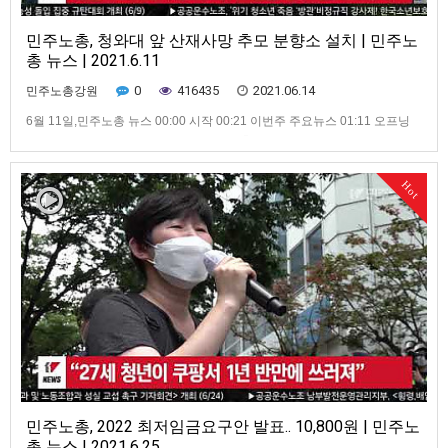
민주노총, 청와대 앞 산재사망 추모 분향소 설치 | 민주노
총 뉴스 | 2021.6.11
0
416435
2021.06.14
민주노총강원
6월 11일,민주노총 뉴스 00:00 시작 00:21 이번주 주요뉴스 01:11 오프닝
01:19 중대재해 해결위한 긴급 비상조치 촉구 기자회견 04:40 7.3 전국노동
자대회 투쟁 선포 기자회견 개최 07:12 민주노총, 민주당·정의당 원내대표
면담 09:11 민주노총, 산재사망 노동자 추모분향소 설치 10:37 가맹산하 소
Hot
식 14:23 클로징
민주노총, 2022 최저임금요구안 발표.. 10,800원 | 민주노
총 뉴스 | 2021.6.25