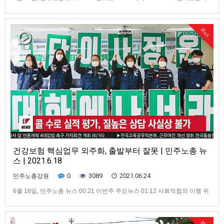
대회 개최... “한미전쟁연습 중단” 01:38 이주노동자 고용허가제 위헌판결 촉
구 기자회견 개최 02:30 양경수 위원장, 민주노총 출입기자 간담회 열어
03:25 “구속영장 발부 규탄” 민주노총 가맹산하노조 기자회견 개최 03:53
Hot
경찰, 양경수 위원장 구속영장 …
건강보험 핵심업무 외주화, 출발부터 잘못 | 민주노총 뉴
스 | 2021.6.18
0
3089
2021.06.24
민주노총강원
6월 18일, 민주노총 뉴스 00:21 이번주 주요뉴스 01:12 사회적합의 이행 위
한 전면 투쟁 04:00 국민건강보험고객센터 지부 무기한 총파업 06:17 외주
화로 민간업체가 전국민 건강정보 다뤄 08:43 민주노총, 총파업위한 산별노
조 대장정 시작 09:54 주차관리노동자, 미군 군무원에게 폭행당해 11:35 이