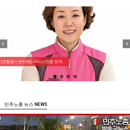
Previous
Nex
[조합원☆인터뷰] 서비스연맹 전국…
민주노총 뉴스 NEWS