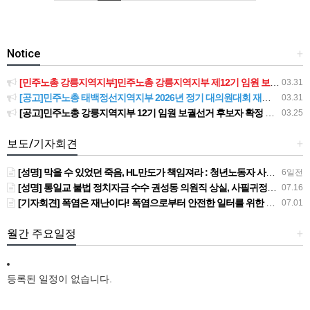
Notice
+
[민주노총 강릉지역지부]민주노총 강릉지역지부 제12기 임원 보궐선거결과 공고
03.31
[공고]민주노총 태백정선지역지부 2026년 정기 대의원대회 재소집 건
03.31
[공고]민주노총 강릉지역지부 12기 임원 보궐선거 후보자 확정 공고
03.25
보도/기자회견
+
[성명] 막을 수 있었던 죽음, HL만도가 책임져라 : 청년노동자 사망사고의 철저한 진상규명과 재발방지 대책 마련하라
6일전
[성명] 통일교 불법 정치자금 수수 권성동 의원직 상실, 사필귀정이다
07.16
[기자회견] 폭염은 재난이다! 폭염으로부터 안전한 일터를 위한 민주노총 강원지역본부 폭염감시단 선포 기자회견
07.01
월간 주요일정
+
등록된 일정이 없습니다.