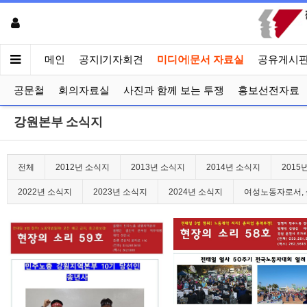
메인
공지|기자회견
미디어|문서 자료실
공유게시
공문철
회의자료실
사진과 함께 보는 투쟁
홍보선전자료
강원본부 소식지
전체
2012년 소식지
2013년 소식지
2014년 소식지
2015
2022년 소식지
2023년 소식지
2024년 소식지
여성노동자로서, 