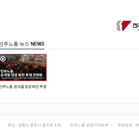
민주노총 뉴스 NEWS
민주노총, 윤석열 정권 퇴진 투쟁
전면화
주소 : 강원도 춘천시 효자로 116
민주노총 강원지역본부
우편번호 : 24