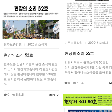
민주노총강원
2020년 소식지
|
민주노총강원
2020년 소식지
|
현장의소리 55호
현장의소리 52호
강원지역본부 월간소식지 55호입니
민주노총 강원지역본부 월간 소식지 현장
장의 조합원들에게 8월 한달 동안 
의 소리기 발간되었습니다.각 현장사업장
역에서 일어나는소식들을 모아 전합
에서 많은 활용바랍니다.첨부한 pdf파일
로 보시면 더욱 선명하게 보실 수 있습니
0
5,132
M
다
0
5,515
More