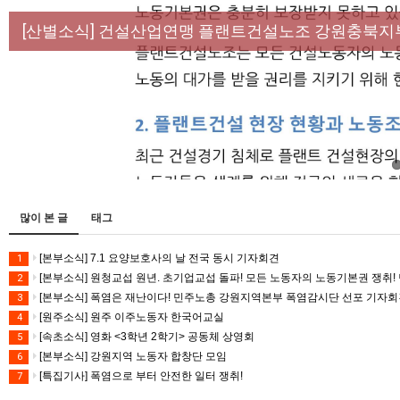
[성명] 막을 수 있었던 죽음, HL만도가 책임져라 :
[산별소식] 건설산업연맹 플랜트건설노조 강원충북지
[강릉,속초,원주,춘천] 폭염감시단 사업 이모저모
[조합원☆인터뷰] 서비스연맹 전국학교비정규직노동
[본부소식] 강원지역 노동자 합창단 모임
많이 본 글
태그
[본부소식] 7.1 요양보호사의 날 전국 동시 기자회견
1
[본부소식] 원청교섭 원년. 초기업교섭 돌파! 모든 노동자의 노동기본권 쟁취! 
2
[본부소식] 폭염은 재난이다! 민주노총 강원지역본부 폭염감시단 선포 기자
3
[원주소식] 원주 이주노동자 한국어교실
4
[속초소식] 영화 <3학년 2학기> 공동체 상영회
5
[본부소식] 강원지역 노동자 합창단 모임
6
[특집기사] 폭염으로 부터 안전한 일터 쟁취!
7