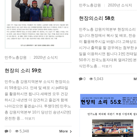
민주노총강원
2020년 소식지
|
현장의소리 58호
민주노총 강원지역본부 현장의소리 
입니다.현장에서 복사 및 배포, 전송 
이 활용해주시길 바랍니다.고해상도
시거나 출력을 할 경우에는 첨부한 p
일을 이용하시면 됩니다.1면] 전태일
민주노총강원
2020년 소식지
|
50주기 전국노동자대회 열려2면] 
식민주노총…
더보기
현장의 소리 59호
0
5,043
M
민주노총 강원지역본부 소식지 현장의소
리 59호입니다. 인쇄 및 배포 시 pdf파일
을 활용하시면 됩니다.새해엔 모두 건강
하시고 내년엔 더 강건하고 즐겁게 함께
나아갔으면 좋겠습니다. 투쟁!1면] 민주노
총 강원지역본부 10기 당선인 송년사2면]
온전한 중…
더보기
0
5,348
More