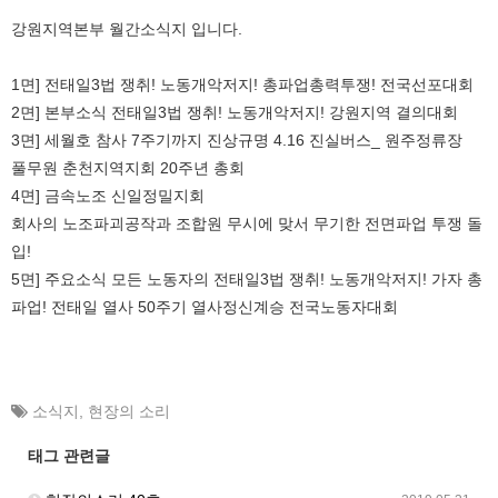
강원지역본부 월간소식지 입니다.
1면] 전태일3법 쟁취! 노동개악저지! 총파업총력투쟁! 전국선포대회
2면] 본부소식 전태일3법 쟁취! 노동개악저지! 강원지역 결의대회
3면] 세월호 참사 7주기까지 진상규명 4.16 진실버스_ 원주정류장
풀무원 춘천지역지회 20주년 총회
4면] 금속노조 신일정밀지회
회사의 노조파괴공작과 조합원 무시에 맞서 무기한 전면파업 투쟁 돌
입!
5면] 주요소식 모든 노동자의 전태일3법 쟁취! 노동개악저지! 가자 총
파업! 전태일 열사 50주기 열사정신계승 전국노동자대회
소식지
,
현장의 소리
태그 관련글