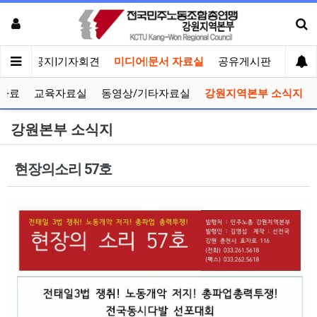
메인
공지|기자회견
미디어|문서 자료실
공유게시판
선거관
자료
교육자료실
동영상/기타자료실
강원지역본부 소식지
강원본부 소식지
현장의소리 57호