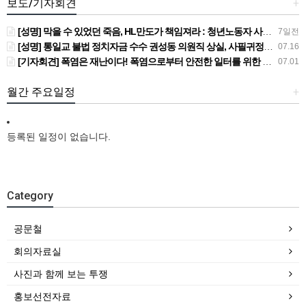
보도/기자회견
+
[성명] 막을 수 있었던 죽음, HL만도가 책임져라 : 청년노동자 사망사고의 철저한 진상규명과 재발방지 대책 마련하라
7일전
[성명] 통일교 불법 정치자금 수수 권성동 의원직 상실, 사필귀정이다
07.16
[기자회견] 폭염은 재난이다! 폭염으로부터 안전한 일터를 위한 민주노총 강원지역본부 폭염감시단 선포 기자회견
07.01
월간 주요일정
+
등록된 일정이 없습니다.
Category
공문철
회의자료실
사진과 함께 보는 투쟁
홍보선전자료