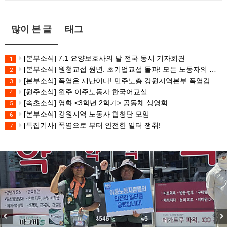
많이 본 글
태그
[본부소식] 7.1 요양보호사의 날 전국 동시 기자회견
1
[본부소식] 원청교섭 원년. 초기업교섭 돌파! 모든 노동자의 노동기본권 쟁취! 민주노총 7.15 총파업대회
2
[본부소식] 폭염은 재난이다! 민주노총 강원지역본부 폭염감시단 선포 기자회견
3
[원주소식] 원주 이주노동자 한국어교실
4
[속초소식] 영화 <3학년 2학기> 공동체 상영회
5
[본부소식] 강원지역 노동자 합창단 모임
6
[특집기사] 폭염으로 부터 안전한 일터 쟁취!
7