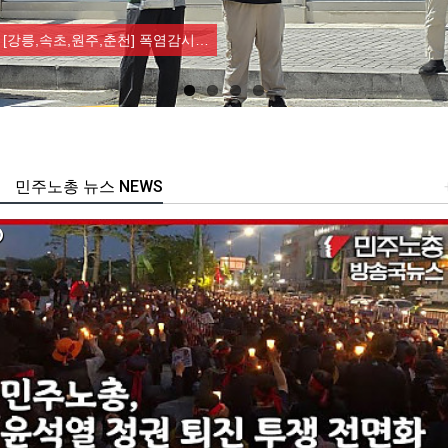
Previous
Nex
[강릉,속초,원주,춘천] 폭염감시…
민주노총 뉴스 NEWS