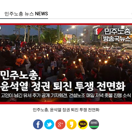
민주노총 뉴스 NEWS
민주노총, 윤석열 정권 퇴진 투쟁 전면화