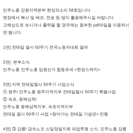
민주노총 강원지역본부 현장의소리 58호입니다.
현장에서 복사 및 배포, 전송 등 많이 활용해주시길 바랍니다.
고해상도로 보시거나 출력을 할 경우에는 첨부한 pdf파일을 이용하시
면 됩니다.
1면] 전태일 열사 50주기 전국노동자대회 열려
2면] 본부소식
민주노총·민주노총 임원선거 합동유세 <현장스케치>
3면] 지역 전태일열사 50주기 사업소식
① 원주/ 민주노총 원주지역지부 전태일열사 50주기 특별사업
② 속초, 동해삼척/
민주노총 동해삼척지부, 속초지역지부
전태일 열사 50주기 사업 <찾아가는 전태일 기념관> 진행
4면] ③ 강릉/ 금속노조 신일정밀지회 파업투쟁 소식, 민주노총 강릉