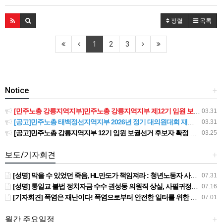
정렬
목록
1
2
3
Notice
+
[민주노총 강릉지역지부]민주노총 강릉지역지부 제12기 임원 보궐선거결과 공고
03.31
[공고]민주노총 태백정선지역지부 2026년 정기 대의원대회 재소집 건
03.31
[공고]민주노총 강릉지역지부 12기 임원 보궐선거 후보자 확정 공고
03.25
보도/기자회견
+
[성명] 막을 수 있었던 죽음, HL만도가 책임져라 : 청년노동자 사망사고의 철저한 진상규명과 재발방지 대책 마련하라
07.31
[성명] 통일교 불법 정치자금 수수 권성동 의원직 상실, 사필귀정이다
07.16
[기자회견] 폭염은 재난이다! 폭염으로부터 안전한 일터를 위한 민주노총 강원지역본부 폭염감시단 선포 기자회견
07.01
월간 주요일정
+