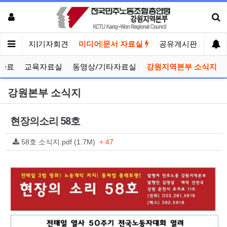
메인
공지|기자회견
미디어|문서 자료실
공유게시판
선거
자료
교육자료실
동영상/기타자료실
강원지역본부 소식지
강원본부 소식지
현장의소리 58호
58호 소식지.pdf (1.7M)
+ 47