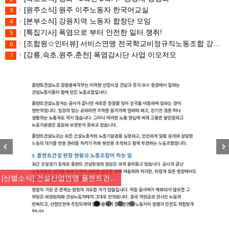
[원주소식] 원주 이주노동자 한국어교실
3
[본부소식] 강원지역 노동자 합창단 모임
4
[특집기사] 폭염으로 부터 안전한 일터 쟁취!
5
[조합원☆인터뷰] 서비스연맹 전국학교비정규직노동조합 강원지부 김유미 춘천지회장
6
[강릉,속초,원주,춘천] 폭염감시단 사업 이모저모
7
Previous
Nex
[산별소식] 건설산업연맹 플랜트건…