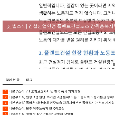
[성명] 막을 수 있었던 죽음, HL만도가 책임져라 :
[산별소식] 건설산업연맹 플랜트건설노조 강원충북지
[강릉,속초,원주,춘천] 폭염감시단 사업 이모저모
[조합원☆인터뷰] 서비스연맹 전국학교비정규직노동
[본부소식] 강원지역 노동자 합창단 모임
많이 본 글
태그
[본부소식] 7.1 요양보호사의 날 전국 동시 기자회견
1
[본부소식] 원청교섭 원년. 초기업교섭 돌파! 모든 노동자의 노동기본권 쟁취! 
2
[본부소식] 폭염은 재난이다! 민주노총 강원지역본부 폭염감시단 선포 기자
3
[원주소식] 원주 이주노동자 한국어교실
4
[속초소식] 영화 <3학년 2학기> 공동체 상영회
5