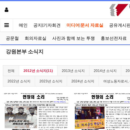
메인
공지|기자회견
미디어|문서 자료실
공유게시
공문철
회의자료실
사진과 함께 보는 투쟁
홍보선전자료
강원본부 소식지
전체
2012년 소식지(11)
2013년 소식지
2014년 소식지
2
2022년 소식지
2023년 소식지
2024년 소식지
여성노동자로서, 