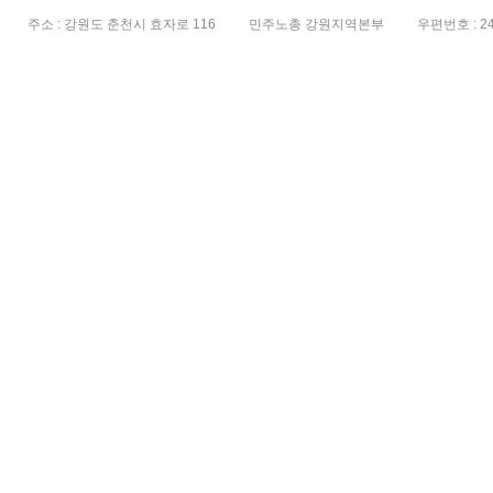
주소 : 강원도 춘천시 효자로 116
민주노총 강원지역본부
우편번호 : 24