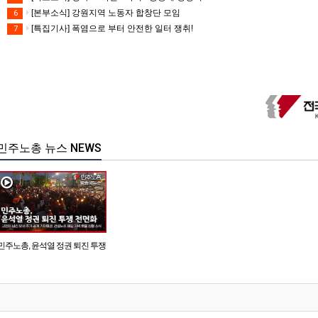
[본부소식] 강원지역 노동자 합창단 모임
6
[특집기사] 폭염으로 부터 안전한 일터 쟁취!
7
민주노총 뉴스 NEWS
민주노총, 윤석열 정권 퇴진 투쟁
전면화