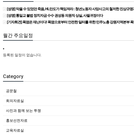
[성명] 막을 수 있었던 죽음, HL만도가 책임져라 : 청년노동자 사망사고의 철저한 진상규
[성명] 통일교 불법 정치자금 수수 권성동 의원직 상실, 사필귀정이다
[기자회견] 폭염은 재난이다! 폭염으로부터 안전한 일터를 위한 민주노총 강원지역본부 
월간 주요일정
등록된 일정이 없습니다.
Category
공문철
회의자료실
사진과 함께 보는 투쟁
홍보선전자료
교육자료실