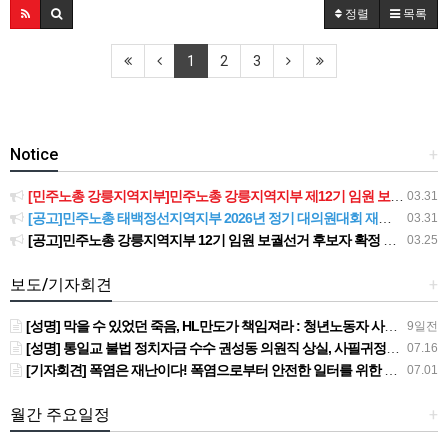
정렬
목록
1
2
3
Notice
+
[민주노총 강릉지역지부]민주노총 강릉지역지부 제12기 임원 보궐선거결과 공고
03.31
[공고]민주노총 태백정선지역지부 2026년 정기 대의원대회 재소집 건
03.31
[공고]민주노총 강릉지역지부 12기 임원 보궐선거 후보자 확정 공고
03.25
보도/기자회견
+
[성명] 막을 수 있었던 죽음, HL만도가 책임져라 : 청년노동자 사망사고의 철저한 진상규명과 재발방지 대책 마련하라
9일전
[성명] 통일교 불법 정치자금 수수 권성동 의원직 상실, 사필귀정이다
07.16
[기자회견] 폭염은 재난이다! 폭염으로부터 안전한 일터를 위한 민주노총 강원지역본부 폭염감시단 선포 기자회견
07.01
월간 주요일정
+