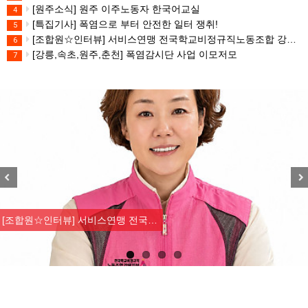
[원주소식] 원주 이주노동자 한국어교실
4
[특집기사] 폭염으로 부터 안전한 일터 쟁취!
5
[조합원☆인터뷰] 서비스연맹 전국학교비정규직노동조합 강원지부 김유미 춘천지회장
6
[강릉,속초,원주,춘천] 폭염감시단 사업 이모저모
7
Previous
Nex
[조합원☆인터뷰] 서비스연맹 전국…