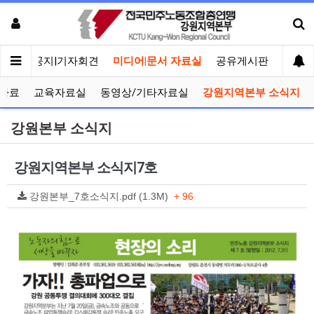
메인
공지|기자회견
미디어|문서 자료실
공유게시판
선거관
자료
교육자료실
동영상/기타자료실
강원지역본부 소식지
강원본부 소식지
강원지역본부 소식지7호
강원본부_7호소식지.pdf (1.3M)
+ 96