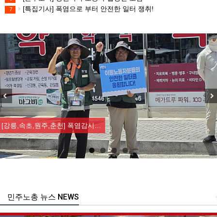
[특집기사] 폭염으로 부터 안전한 일터 쟁취!
7
Previous
Nex
[강릉,속초,원주,춘천] 폭염감시…
민주노총 뉴스 NEWS