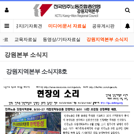
메인
공지|기자회견
미디어|문서 자료실
공유게시판
선거관
자료
교육자료실
동영상/기타자료실
강원지역본부 소식지
강원본부 소식지
강원지역본부 소식지8호