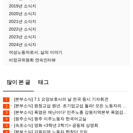
2019년 소식지
2020년 소식지
2021년 소식지
2022년 소식지
2023년 소식지
2024년 소식지
여성노동자로서, 삶의 이야기
비정규위원회 연속인터뷰
많이 본 글
태그
[본부소식] 7.1 요양보호사의 날 전국 동시 기자회견
1
[본부소식] 원청교섭 원년. 초기업교섭 돌파! 모든 노동자의 노동기본권 쟁취! 민주노총 7.15 총파업대회
2
[본부소식] 폭염은 재난이다! 민주노총 강원지역본부 폭염감시단 선포 기자회견
3
[원주소식] 원주 이주노동자 한국어교실
4
[속초소식] 영화 <3학년 2학기> 공동체 상영회
5
[본부소식] 강원지역 노동자 합창단 모임
6