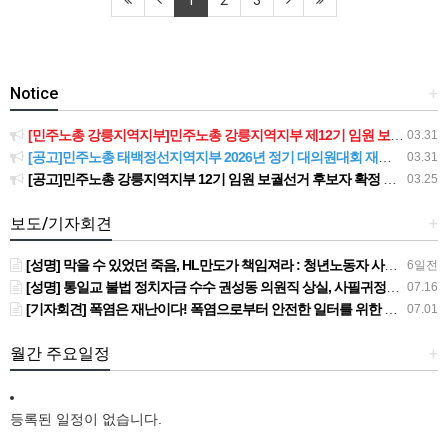
1
2
3
Notice
+
[민주노총 강릉지역지부]민주노총 강릉지역지부 제12기 임원 보궐선거결과 공고
03.31
[공고]민주노총 태백정선지역지부 2026년 정기 대의원대회 재소집 건
03.31
[공고]민주노총 강릉지역지부 12기 임원 보궐선거 후보자 확정 공고
03.25
보도/기자회견
+
[성명] 막을 수 있었던 죽음, HL만도가 책임져라 : 청년노동자 사망사고의 철저한 진상규명과 재발방지 대책 마련하라
6일전
[성명] 통일교 불법 정치자금 수수 권성동 의원직 상실, 사필귀정이다
07.16
[기자회견] 폭염은 재난이다! 폭염으로부터 안전한 일터를 위한 민주노총 강원지역본부 폭염감시단 선포 기자회견
07.01
월간 주요일정
+
등록된 일정이 없습니다.