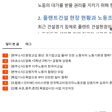
많이 본 글
태그
[본부소식] 원청교섭 원년. 초기업교섭 돌파! 모든 노동자의 노동기본권 쟁취! 
1
[속초소식] 영화 <3학년 2학기> 공동체 상영회
2
[원주소식] 원주 이주노동자 한국어교실
3
[본부소식] 강원지역 노동자 합창단 모임
4
[특집기사] 폭염으로 부터 안전한 일터 쟁취!
5
[조합원☆인터뷰] 서비스연맹 전국학교비정규직노동조합 강원지부 김유미 
6
[강릉,속초,원주,춘천] 폭염감시단 사업 이모저모
7