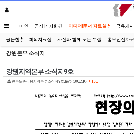
메인
공지|기자회견
미디어|문서 자료실
공유게시
공문철
회의자료실
사진과 함께 보는 투쟁
홍보선전자
강원본부 소식지
강원지역본부 소식지9호
민주노총강원지역본부소식지9호.hwp (801.5K)
+ 101