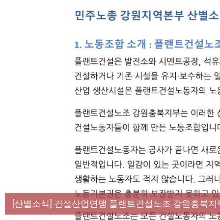
[성명] 막을 수 있었던 죽음, HL만도가 책임져라 :
[산별소식] 건설산업연맹 플랜트건설노조 강원충북지
[강릉,속초,원주,춘천] 폭염감시단 사업 이모저모
[조합원☆인터뷰] 서비스연맹 전국학교비정규직노동
[본부소식] 강원지역 노동자 합창단 모임