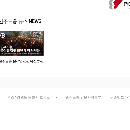
민주노총 뉴스 NEWS
민주노총, 윤석열 정권 퇴진 투쟁
전면화
주소 : 강원도 춘천시 효자로 116
민주노총 강원지역본부
우편번호 : 24