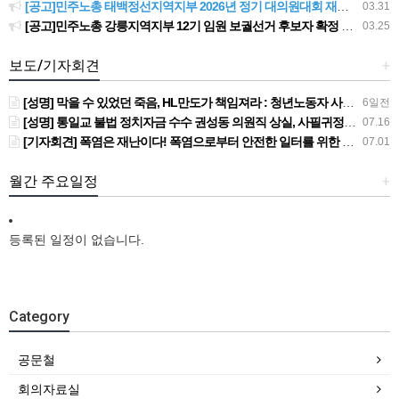
[공고]민주노총 태백정선지역지부 2026년 정기 대의원대회 재소집 건
03.31
[공고]민주노총 강릉지역지부 12기 임원 보궐선거 후보자 확정 공고
03.25
보도/기자회견
+
[성명] 막을 수 있었던 죽음, HL만도가 책임져라 : 청년노동자 사망사고의 철저한 진상규명과 재발방지 대책 마련하라
6일전
[성명] 통일교 불법 정치자금 수수 권성동 의원직 상실, 사필귀정이다
07.16
[기자회견] 폭염은 재난이다! 폭염으로부터 안전한 일터를 위한 민주노총 강원지역본부 폭염감시단 선포 기자회견
07.01
월간 주요일정
+
등록된 일정이 없습니다.
Category
공문철
회의자료실