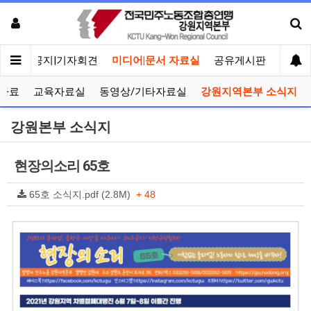
메인
공지|기자회견
미디어|문서 자료실
공유게시판
선거관
자료
교육자료실
동영상/기타자료실
강원지역본부 소식지
강원본부 소식지
현장의소리 65호
65호 소식지.pdf (2.8M)
+ 48