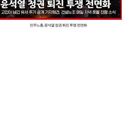
민주노총, 윤석열 정권 퇴진 투쟁 전면화