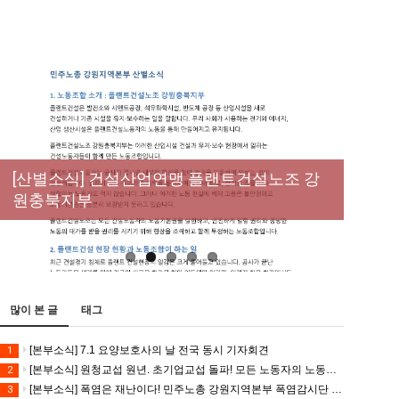
[성명] 막을 수 있었던 죽음, HL만도가 책임져
라 : 청년노동자 사망사고의 철저한 진상규명
[산별소식] 건설산업연맹 플랜트건설노조 강
[강릉,속초,원주,춘천] 폭염감시단 사업 이모저
[조합원☆인터뷰] 서비스연맹 전국학교비정
과 재발방지 대책 마련하라
원충북지부
모
규직노동조합 강원지부 김유미 춘천지회장
[본부소식] 강원지역 노동자 합창단 모임
많이 본 글
태그
[본부소식] 7.1 요양보호사의 날 전국 동시 기자회견
1
[본부소식] 원청교섭 원년. 초기업교섭 돌파! 모든 노동자의 노동기본권 쟁취! 민주노총 7.15 총파업대회
2
[본부소식] 폭염은 재난이다! 민주노총 강원지역본부 폭염감시단 선포 기자회견
3