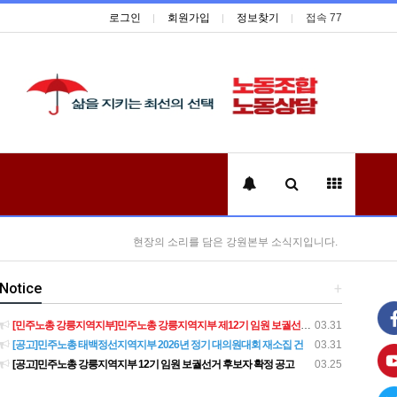
로그인
회원가입
정보찾기
접속 77
현장의 소리를 담은 강원본부 소식지입니다.
Notice
+
[민주노총 강릉지역지부]민주노총 강릉지역지부 제12기 임원 보궐선거결과 공고
03.31
[공고]민주노총 태백정선지역지부 2026년 정기 대의원대회 재소집 건
03.31
[공고]민주노총 강릉지역지부 12기 임원 보궐선거 후보자 확정 공고
03.25