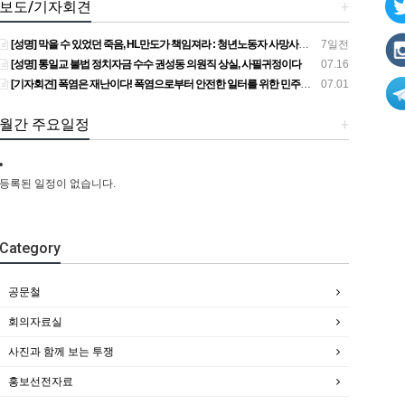
보도/기자회견
+
[성명] 막을 수 있었던 죽음, HL만도가 책임져라 : 청년노동자 사망사고의 철저한 진상규명과 재발방지 대책 마련하라
7일전
[성명] 통일교 불법 정치자금 수수 권성동 의원직 상실, 사필귀정이다
07.16
[기자회견] 폭염은 재난이다! 폭염으로부터 안전한 일터를 위한 민주노총 강원지역본부 폭염감시단 선포 기자회견
07.01
월간 주요일정
+
등록된 일정이 없습니다.
Category
공문철
회의자료실
사진과 함께 보는 투쟁
홍보선전자료