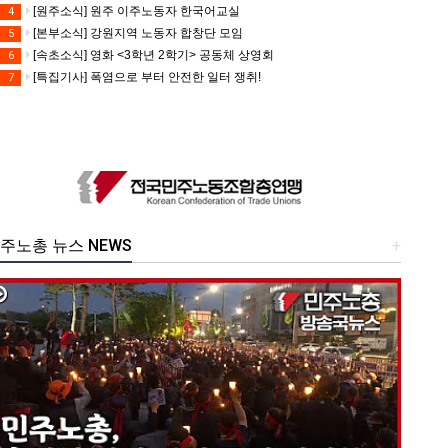
[원주소식] 원주 이주노동자 한국어교실
4
[본부소식] 강원지역 노동자 합창단 모임
5
[속초소식] 영화 <3학년 2학기> 공동체 상영회
6
[특집기사] 폭염으로 부터 안전한 일터 쟁취!
7
주노총 뉴스 NEWS
+