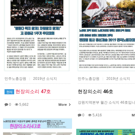
민주노총강원
2019년 소식지
민주노총강원
2019년 소식지
|
|
현장의소리 47호
현장의소리 46호
현재
​강원지역본부 월간 소식지 46호입니
0
5,662
More
0
5,416
M