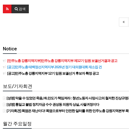
검색
Notice
[민주노총 강릉지역지부]민주노총 강릉지역지부 제12기 임원 보궐선거결과 공고
[공고]민주노총 태백정선지역지부 2026년 정기 대의원대회 재소집 건
[공고]민주노총 강릉지역지부 12기 임원 보궐선거 후보자 확정 공고
보도/기자회견
[성명] 막을 수 있었던 죽음, HL만도가 책임져라 : 청년노동자 사망사고의 철저한 진상규
[성명] 통일교 불법 정치자금 수수 권성동 의원직 상실, 사필귀정이다
[기자회견] 폭염은 재난이다! 폭염으로부터 안전한 일터를 위한 민주노총 강원지역본부 
월간 주요일정