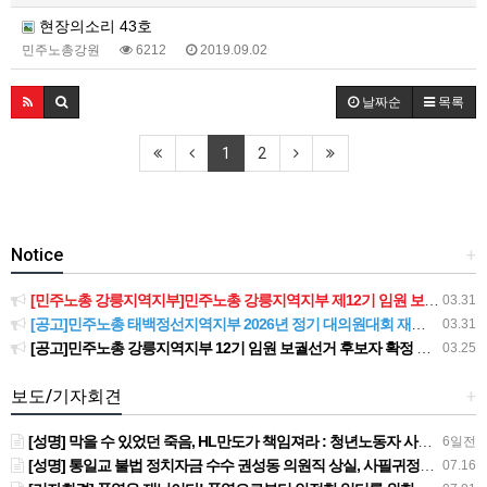
현장의소리 43호
민주노총강원
6212
2019.09.02
날짜순
목록
1
2
Notice
+
[민주노총 강릉지역지부]민주노총 강릉지역지부 제12기 임원 보궐선거결과 공고
03.31
[공고]민주노총 태백정선지역지부 2026년 정기 대의원대회 재소집 건
03.31
[공고]민주노총 강릉지역지부 12기 임원 보궐선거 후보자 확정 공고
03.25
보도/기자회견
+
[성명] 막을 수 있었던 죽음, HL만도가 책임져라 : 청년노동자 사망사고의 철저한 진상규명과 재발방지 대책 마련하라
6일전
[성명] 통일교 불법 정치자금 수수 권성동 의원직 상실, 사필귀정이다
07.16