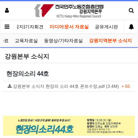
메인
공지|기자회견
미디어|문서 자료실
공유게시판
선거관
자료
교육자료실
동영상/기타자료실
강원지역본부 소식지
강원본부 소식지
현장의소리 44호
강원본부 소식지 현장의 소리 44호 폰트수정.pdf (3.4M)
+ 65