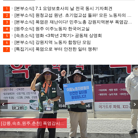
[본부소식] 7.1 요양보호사의 날 전국 동시 기자회견
1
[본부소식] 원청교섭 원년. 초기업교섭 돌파! 모든 노동자의 노동기본권 쟁취! 민주노총 7.15 총파업대회
2
[본부소식] 폭염은 재난이다! 민주노총 강원지역본부 폭염감시단 선포 기자회견
3
[원주소식] 원주 이주노동자 한국어교실
4
[속초소식] 영화 <3학년 2학기> 공동체 상영회
5
[본부소식] 강원지역 노동자 합창단 모임
6
[특집기사] 폭염으로 부터 안전한 일터 쟁취!
7
Previous
Nex
[강릉,속초,원주,춘천] 폭염감시…