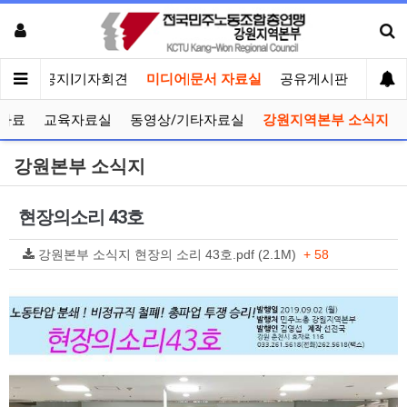
메인
공지|기자회견
미디어|문서 자료실
공유게시판
선거관
자료
교육자료실
동영상/기타자료실
강원지역본부 소식지
강원본부 소식지
현장의소리 43호
강원본부 소식지 현장의 소리 43호.pdf (2.1M)
+ 58