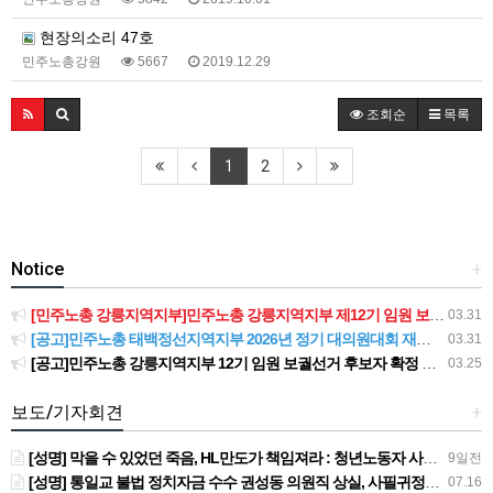
현장의소리 47호
민주노총강원
5667
2019.12.29
조회순
목록
1
2
Notice
+
[민주노총 강릉지역지부]민주노총 강릉지역지부 제12기 임원 보궐선거결과 공고
03.31
[공고]민주노총 태백정선지역지부 2026년 정기 대의원대회 재소집 건
03.31
[공고]민주노총 강릉지역지부 12기 임원 보궐선거 후보자 확정 공고
03.25
보도/기자회견
+
[성명] 막을 수 있었던 죽음, HL만도가 책임져라 : 청년노동자 사망사고의 철저한 진상규명과 재발방지 대책 마련하라
9일전
[성명] 통일교 불법 정치자금 수수 권성동 의원직 상실, 사필귀정이다
07.16