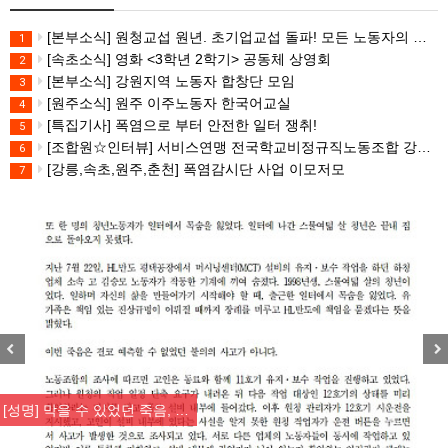
[본부소식] 원청교섭 원년. 초기업교섭 돌파! 모든 노동자의 노동기본권 쟁취! 민주노총 7.15 총파업대회
1
[속초소식] 영화 <3학년 2학기> 공동체 상영회
2
[본부소식] 강원지역 노동자 합창단 모임
3
[원주소식] 원주 이주노동자 한국어교실
4
[특집기사] 폭염으로 부터 안전한 일터 쟁취!
5
[조합원☆인터뷰] 서비스연맹 전국학교비정규직노동조합 강원지부 김유미 춘천지회장
6
[강릉,속초,원주,춘천] 폭염감시단 사업 이모저모
7
Previous
Nex
[성명] 막을 수 있었던 죽음, …