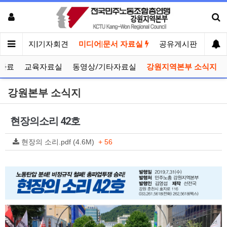
메인
공지|기자회견
미디어|문서 자료실
공유게시판
선거
자료
교육자료실
동영상/기타자료실
강원지역본부 소식지
강원본부 소식지
현장의소리 42호
현장의 소리.pdf (4.6M)
+ 56