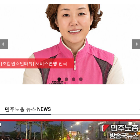
Previous
Nex
[조합원☆인터뷰] 서비스연맹 전국…
민주노총 뉴스 NEWS