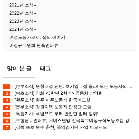
2021년 소식지
2022년 소식지
2023년 소식지
2024년 소식지
여성노동자로서, 삶의 이야기
비정규위원회 연속인터뷰
많이 본 글
태그
[본부소식] 원청교섭 원년. 초기업교섭 돌파! 모든 노동자의 노동기본권 쟁취! 민주노총 7.15 총파업대회
1
[속초소식] 영화 <3학년 2학기> 공동체 상영회
2
[원주소식] 원주 이주노동자 한국어교실
3
[본부소식] 강원지역 노동자 합창단 모임
4
[특집기사] 폭염으로 부터 안전한 일터 쟁취!
5
[조합원☆인터뷰] 서비스연맹 전국학교비정규직노동조합 강원지부 김유미 춘천지회장
6
[강릉,속초,원주,춘천] 폭염감시단 사업 이모저모
7