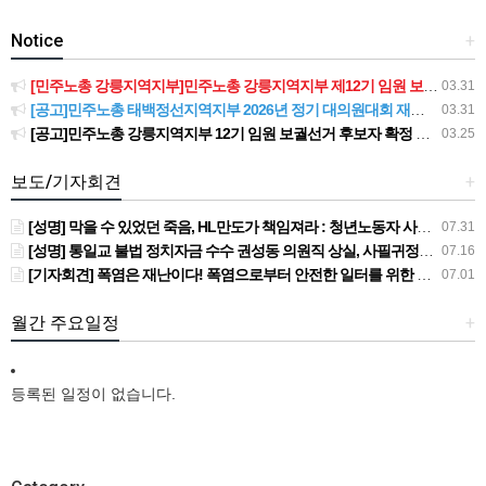
Notice
+
[민주노총 강릉지역지부]민주노총 강릉지역지부 제12기 임원 보궐선거결과 공고
03.31
[공고]민주노총 태백정선지역지부 2026년 정기 대의원대회 재소집 건
03.31
[공고]민주노총 강릉지역지부 12기 임원 보궐선거 후보자 확정 공고
03.25
보도/기자회견
+
[성명] 막을 수 있었던 죽음, HL만도가 책임져라 : 청년노동자 사망사고의 철저한 진상규명과 재발방지 대책 마련하라
07.31
[성명] 통일교 불법 정치자금 수수 권성동 의원직 상실, 사필귀정이다
07.16
[기자회견] 폭염은 재난이다! 폭염으로부터 안전한 일터를 위한 민주노총 강원지역본부 폭염감시단 선포 기자회견
07.01
월간 주요일정
+
등록된 일정이 없습니다.