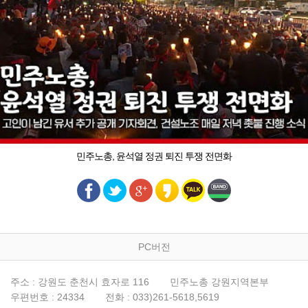
민주노총, 윤석열 정권 퇴진 투쟁 전면화
PC버전
주소 : 강원도 춘천시 효자로 116
민주노총 강원지역본부
우편번호 : 24334
전화 : 033)261-5618,5619