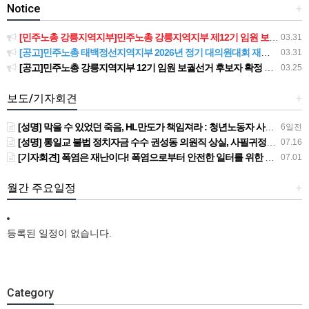
Notice
+
[민주노총 강릉지역지부]민주노총 강릉지역지부 제12기 임원 보궐선거결과 공고
03.31
[공고]민주노총 태백정선지역지부 2026년 정기 대의원대회 재소집 건
03.31
[공고]민주노총 강릉지역지부 12기 임원 보궐선거 후보자 확정 공고
03.25
보도/기자회견
+
[성명] 막을 수 있었던 죽음, HL만도가 책임져라 : 청년노동자 사망사고의 철저한 진상규명과 재발방지 대책 마련하라
6일전
[성명] 통일교 불법 정치자금 수수 권성동 의원직 상실, 사필귀정이다
07.16
[기자회견] 폭염은 재난이다! 폭염으로부터 안전한 일터를 위한 민주노총 강원지역본부 폭염감시단 선포 기자회견
07.01
월간 주요일정
+
등록된 일정이 없습니다.
Category