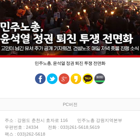
민주노총, 윤석열 정권 퇴진 투쟁 전면화
PC버전
주소 : 강원도 춘천시 효자로 116
민주노총 강원지역본부
우편번호 : 24334
전화 : 033)261-5618,5619
팩스 : 033)262-5618