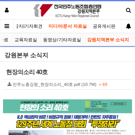
메인
공지|기자회견
미디어|문서 자료실
공유게시판
선거관
자료
교육자료실
동영상/기타자료실
강원지역본부 소식지
강원본부 소식지
현장의소리 40호
민주노총강원_현장의소리_40호.pdf (10.7M)
+ 69