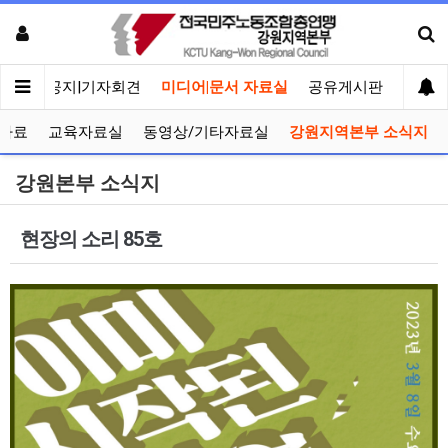
메인
공지|기자회견
미디어|문서 자료실
공유게시판
선거관
자료
교육자료실
동영상/기타자료실
강원지역본부 소식지
강원본부 소식지
현장의 소리 85호