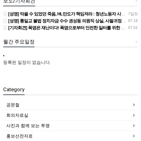
보도/기자회견
+
[성명] 막을 수 있었던 죽음, HL만도가 책임져라 : 청년노동자 사망사고의 철저한 진상규명과 재발방지 대책 마련하라
7일전
[성명] 통일교 불법 정치자금 수수 권성동 의원직 상실, 사필귀정이다
07.16
[기자회견] 폭염은 재난이다! 폭염으로부터 안전한 일터를 위한 민주노총 강원지역본부 폭염감시단 선포 기자회견
07.01
월간 주요일정
+
등록된 일정이 없습니다.
Category
공문철
회의자료실
사진과 함께 보는 투쟁
홍보선전자료