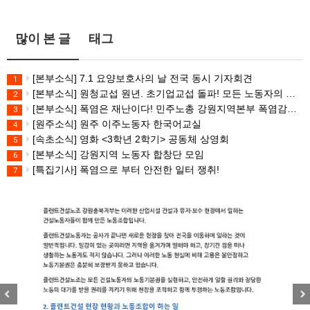
많이 본 글
태그
[본부소식] 7.1 요양보호사의 날 전국 동시 기자회견
1
[본부소식] 원청교섭 원년. 초기업교섭 돌파! 모든 노동자의 노동기본권 쟁취! 민주노총 7.15 총파업대회
2
[본부소식] 폭염은 재난이다! 민주노총 강원지역본부 폭염감시단 선포 기자회견
3
[원주소식] 원주 이주노동자 한국어교실
4
[속초소식] 영화 <3학년 2학기> 공동체 상영회
5
[본부소식] 강원지역 노동자 합창단 모임
6
[특집기사] 폭염으로 부터 안전한 일터 쟁취!
7