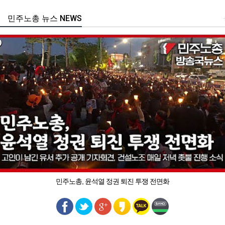
민주노총 뉴스 NEWS
민주노총, 윤석열 정권 퇴진 투쟁 전면화