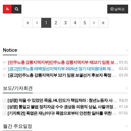
날짜순
1
2
3
4
5
Notice
+
[민주노총 강릉지역지부]민주노총 강릉지역지부 제12기 임원 보궐선거결과 공고
03.31
[공고]민주노총 태백정선지역지부 2026년 정기 대의원대회 재소집 건
03.31
[공고]민주노총 강릉지역지부 12기 임원 보궐선거 후보자 확정 공고
03.25
보도/기자회견
+
[성명] 막을 수 있었던 죽음, HL만도가 책임져라 : 청년노동자 사망사고의 철저한 진상규명과 재발방지 대책 마련하라
9일전
[성명] 통일교 불법 정치자금 수수 권성동 의원직 상실, 사필귀정이다
07.16
[기자회견] 폭염은 재난이다! 폭염으로부터 안전한 일터를 위한 민주노총 강원지역본부 폭염감시단 선포 기자회견
07.01
월간 주요일정
+