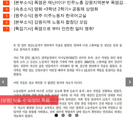
[본부소식] 폭염은 재난이다! 민주노총 강원지역본부 폭염감시단 선포 기자회견
3
[속초소식] 영화 <3학년 2학기> 공동체 상영회
4
[원주소식] 원주 이주노동자 한국어교실
5
[본부소식] 강원지역 노동자 합창단 모임
6
[특집기사] 폭염으로 부터 안전한 일터 쟁취!
7
Previous
Nex
[성명] 막을 수 있었던 죽음, …