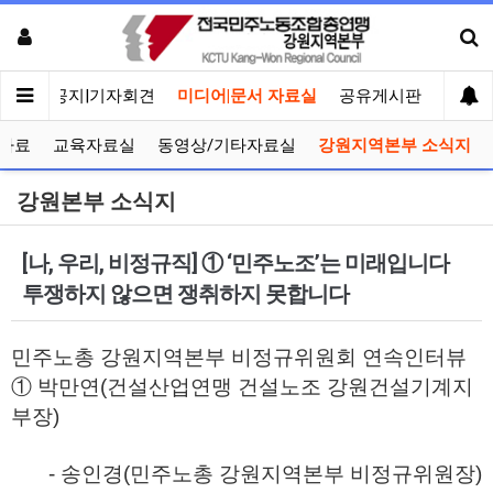
메인
공지|기자회견
미디어|문서 자료실
공유게시판
선거관
자료
교육자료실
동영상/기타자료실
강원지역본부 소식지
강원본부 소식지
[나, 우리, 비정규직] ① ‘민주노조’는 미래입니다
투쟁하지 않으면 쟁취하지 못합니다
민주노총 강원지역본부 비정규위원회 연속인터뷰
① 박만연(건설산업연맹 건설노조 강원건설기계지
부장)
- 송인경(민주노총 강원지역본부 비정규위원장)