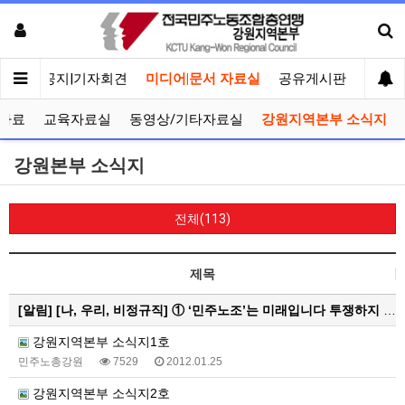
메인
공지|기자회견
미디어|문서 자료실
공유게시판
선거관
자료
교육자료실
동영상/기타자료실
강원지역본부 소식지
강원본부 소식지
전체(113)
제목
[알림]
[나, 우리, 비정규직] ① ‘민주노조’는 미래입니다 투쟁하지 않으면 쟁취하지 못합니다
강원지역본부 소식지1호
민주노총강원
7529
2012.01.25
강원지역본부 소식지2호