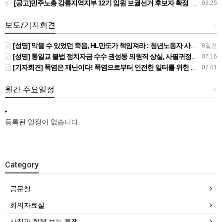
[공고]민주노총 강릉지역지부 12기 임원 보궐선거 후보자 확정 공고
03.25
보도/기자회견
+
[성명] 막을 수 있었던 죽음, HL만도가 책임져라 : 청년노동자 사망사고의 철저한 진상규명과 재발방지 대책 마련하라
8일전
[성명] 통일교 불법 정치자금 수수 권성동 의원직 상실, 사필귀정이다
07.16
[기자회견] 폭염은 재난이다! 폭염으로부터 안전한 일터를 위한 민주노총 강원지역본부 폭염감시단 선포 기자회견
07.01
월간 주요일정
+
등록된 일정이 없습니다.
Category
공문철
회의자료실
사진과 함께 보는 투쟁