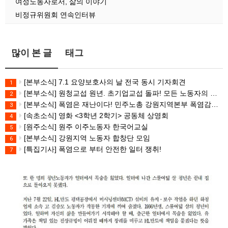
여성노동자로서, 삶의 이야기
비정규위원회 연속인터뷰
많이 본 글
태그
[본부소식] 7.1 요양보호사의 날 전국 동시 기자회견
1
[본부소식] 원청교섭 원년. 초기업교섭 돌파! 모든 노동자의 노동기본권 쟁취! 민주노총 7.15 총파업대회
2
[본부소식] 폭염은 재난이다! 민주노총 강원지역본부 폭염감시단 선포 기자회견
3
[속초소식] 영화 <3학년 2학기> 공동체 상영회
4
[원주소식] 원주 이주노동자 한국어교실
5
[본부소식] 강원지역 노동자 합창단 모임
6
[특집기사] 폭염으로 부터 안전한 일터 쟁취!
7