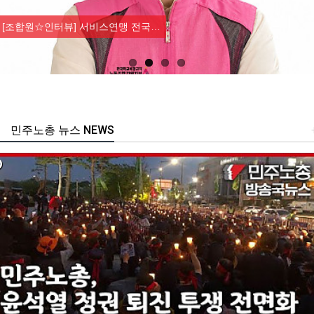
Previous
Nex
[조합원☆인터뷰] 서비스연맹 전국…
민주노총 뉴스 NEWS