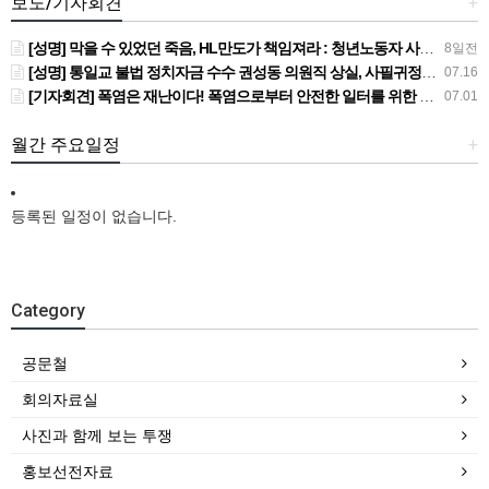
보도/기자회견
+
[성명] 막을 수 있었던 죽음, HL만도가 책임져라 : 청년노동자 사망사고의 철저한 진상규명과 재발방지 대책 마련하라
8일전
[성명] 통일교 불법 정치자금 수수 권성동 의원직 상실, 사필귀정이다
07.16
[기자회견] 폭염은 재난이다! 폭염으로부터 안전한 일터를 위한 민주노총 강원지역본부 폭염감시단 선포 기자회견
07.01
월간 주요일정
+
등록된 일정이 없습니다.
Category
공문철
회의자료실
사진과 함께 보는 투쟁
홍보선전자료