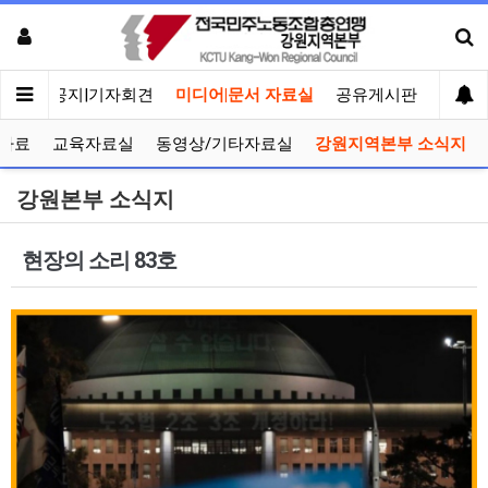
메인
공지|기자회견
미디어|문서 자료실
공유게시판
선거관
자료
교육자료실
동영상/기타자료실
강원지역본부 소식지
강원본부 소식지
현장의 소리 83호