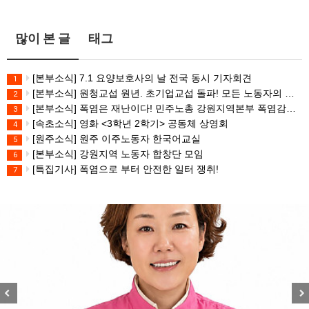
많이 본 글
태그
[본부소식] 7.1 요양보호사의 날 전국 동시 기자회견
1
[본부소식] 원청교섭 원년. 초기업교섭 돌파! 모든 노동자의 노동기본권 쟁취! 민주노총 7.15 총파업대회
2
[본부소식] 폭염은 재난이다! 민주노총 강원지역본부 폭염감시단 선포 기자회견
3
[속초소식] 영화 <3학년 2학기> 공동체 상영회
4
[원주소식] 원주 이주노동자 한국어교실
5
[본부소식] 강원지역 노동자 합창단 모임
6
[특집기사] 폭염으로 부터 안전한 일터 쟁취!
7