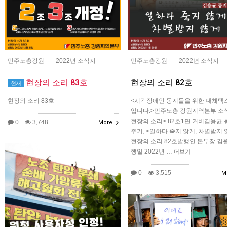
민주노총강원
2022년 소식지
민주노총강원
2022년 소식지
|
|
현장의 소리 83호
현장의 소리 82호
현재
현장의 소리 83호
<시각장애인 동지들을 위한 대체텍
입니다.>민주노총 강원지역본부 소식
현장의 소리> 82호1면 커버김용균 
0
3,748
More
주기, <일하다 죽지 않게, 차별받지 
현장의 소리 82호발행인 본부장 김
행일 2022년 …
더보기
0
3,515
M