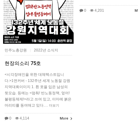
0
4,201
M
민주노총강원
2022년 소식지
|
현장의소리 75호
<시각장애인을 위한 대체텍스트입니
다.>1면커버 - 132주년 세계 노동절 강원
지역대회이미지 1. 흰 옷을 입은 남성의
뒷모습. 등에는 <멈춰! 반노동정책, 엎어!
불평등체제!>라고 쓰여 있고, 이마에 붉은
머리띠를 동여매고 있다.…
더보기
0
4,114
More