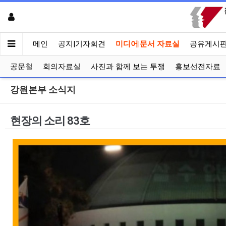
메인
공지|기자회견
미디어|문서 자료실
공유게시
공문철
회의자료실
사진과 함께 보는 투쟁
홍보선전자료
강원본부 소식지
현장의 소리 83호