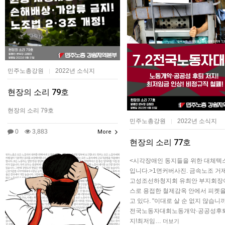
민주노총강원
2022년 소식지
|
현장의 소리 79호
현장의 소리 79호
민주노총강원
2022년 소식지
|
0
3,883
More
현장의 소리 77호
<시각장애인 동지들을 위한 대체텍
입니다.>1면커버​사진. 금속노조 거
고성조선하청지회 유최안 부지회장
스로 용접한 철제감옥 안에서 피켓을
고 있다. "이대로 살 순 없지 않습니까
전국노동자대회노동개악·공공성후퇴
지!최저임…
더보기