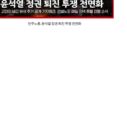
민주노총, 윤석열 정권 퇴진 투쟁 전면화