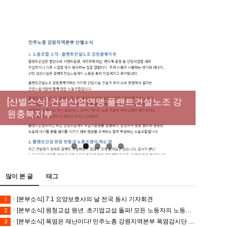
New
[성명] 막을 수 있었던 죽음, HL만도가 책임져
라 : 청년노동자 사망사고의 철저한 진상규명
[산별소식] 건설산업연맹 플랜트건설노조 강
[강릉,속초,원주,춘천] 폭염감시단 사업 이모저
[조합원☆인터뷰] 서비스연맹 전국학교비정
과 재발방지 대책 마련하라
원충북지부
모
규직노동조합 강원지부 김유미 춘천지회장
[본부소식] 강원지역 노동자 합창단 모임
많이 본 글
태그
[본부소식] 7.1 요양보호사의 날 전국 동시 기자회견
1
[본부소식] 원청교섭 원년. 초기업교섭 돌파! 모든 노동자의 노동기본권 쟁취! 민주노총 7.15 총파업대회
2
[본부소식] 폭염은 재난이다! 민주노총 강원지역본부 폭염감시단 선포 기자회견
3