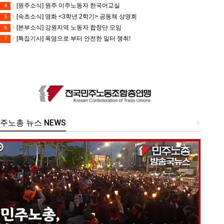
[원주소식] 원주 이주노동자 한국어교실
4
[속초소식] 영화 <3학년 2학기> 공동체 상영회
5
[본부소식] 강원지역 노동자 합창단 모임
6
[특집기사] 폭염으로 부터 안전한 일터 쟁취!
7
주노총 뉴스 NEWS
+