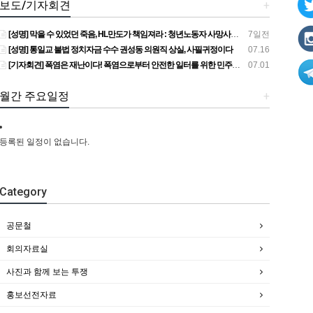
보도/기자회견
+
[성명] 막을 수 있었던 죽음, HL만도가 책임져라 : 청년노동자 사망사고의 철저한 진상규명과 재발방지 대책 마련하라
7일전
[성명] 통일교 불법 정치자금 수수 권성동 의원직 상실, 사필귀정이다
07.16
[기자회견] 폭염은 재난이다! 폭염으로부터 안전한 일터를 위한 민주노총 강원지역본부 폭염감시단 선포 기자회견
07.01
월간 주요일정
+
등록된 일정이 없습니다.
Category
공문철
회의자료실
사진과 함께 보는 투쟁
홍보선전자료