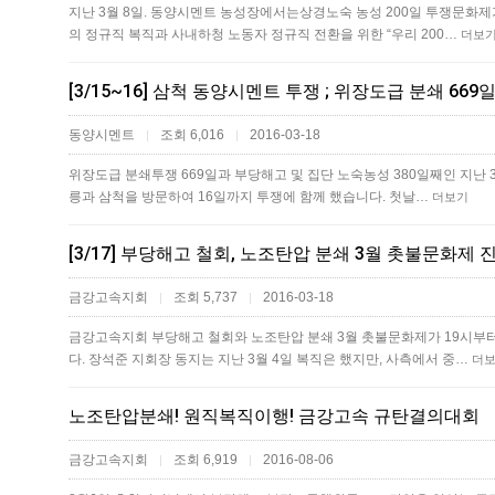
지난 3월 8일. 동양시멘트 농성장에서는상경노숙 농성 200일 투쟁문화
의 정규직 복직과 사내하청 노동자 정규직 전환을 위한 “우리 200…
더보
[3/15~16] 삼척 동양시멘트 투쟁 ; 위장도급 분쇄 66
동양시멘트
조회 6,016
2016-03-18
|
|
위장도급 분쇄투쟁 669일과 부당해고 및 집단 노숙농성 380일째인 지난 
릉과 삼척을 방문하여 16일까지 투쟁에 함께 했습니다. 첫날…
더보기
[3/17] 부당해고 철회, 노조탄압 분쇄 3월 촛불문화제 
금강고속지회
조회 5,737
2016-03-18
|
|
금강고속지회 부당해고 철회와 노조탄압 분쇄 3월 촛불문화제가 19시
다. 장석준 ​지회장 동지는 지난 3월 4일 복직은 했지만, 사측에서 중…
더
노조탄압분쇄! 원직복직이행! 금강고속 규탄결의대회
금강고속지회
조회 6,919
2016-08-06
|
|