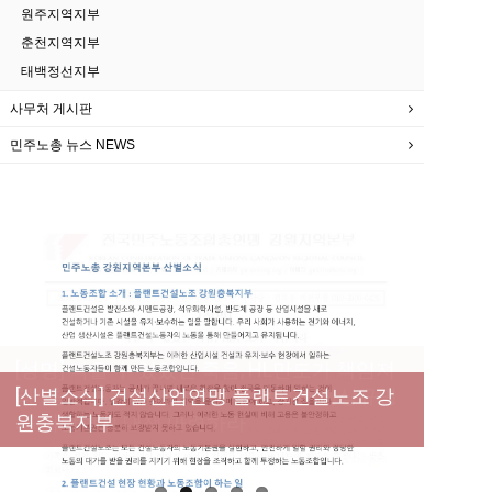
원주지역지부
춘천지역지부
태백정선지부
사무처 게시판
민주노총 뉴스 NEWS
[성명] 막을 수 있었던 죽음, HL만도가 책임져
라 : 청년노동자 사망사고의 철저한 진상규명
[산별소식] 건설산업연맹 플랜트건설노조 강
[강릉,속초,원주,춘천] 폭염감시단 사업 이모저
[조합원☆인터뷰] 서비스연맹 전국학교비정
과 재발방지 대책 마련하라
원충북지부
모
규직노동조합 강원지부 김유미 춘천지회장
[본부소식] 강원지역 노동자 합창단 모임