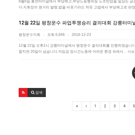
8월6일 홍천터미널에서 부당해고,부당노동행위등 노조탄압을 일삼는 
다.​지회장의 원거리 발령,법을 비웃기라도 하듯 고법에서 부당해고로 판
12월 22일 평창운수 파업투쟁승리 결의대회 강릉터미
평창운수지회
조회 6,946
2016-12-23
|
|
12월 22일 오후2시 강릉터미널에서 평창운수 결의대회를 진행하였습니다
합치면 20일이 넘습니다.저임금 장시간노동에 어려운 환경 속에서…
더보
검색
1
2
3
4
5