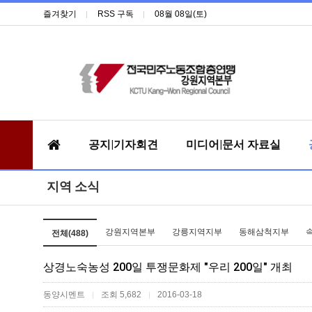
즐겨찾기
RSS 구독
08월 08일(토)
공지|기자회견
미디어|문서 자료실
지역 소식
강원지역본부
강릉지역지부
동해삼척지부
전체(488)
상경노숙농성 200일 투쟁문화제 "우리 200일" 개최
동양시멘트
조회 5,682
2016-03-18
|
|