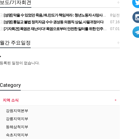
보도/기자회견
+
[성명] 막을 수 있었던 죽음, HL만도가 책임져라 : 청년노동자 사망사고의 철저한 진상규명과 재발방지 대책 마련하라
8일전
[성명] 통일교 불법 정치자금 수수 권성동 의원직 상실, 사필귀정이다
07.16
[기자회견] 폭염은 재난이다! 폭염으로부터 안전한 일터를 위한 민주노총 강원지역본부 폭염감시단 선포 기자회견
07.01
월간 주요일정
+
등록된 일정이 없습니다.
Category
지역 소식
강원지역본부
강릉지역지부
동해삼척지부
속초지역지부