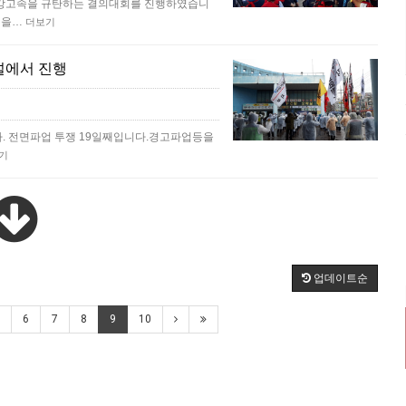
금강고속을 규탄하는 결의대회를 진행하였습니
정을…
더보기
널에서 진행
. 전면파업 투쟁 19일째입니다.경고파업등을
기
업데이트순
6
7
8
9
10