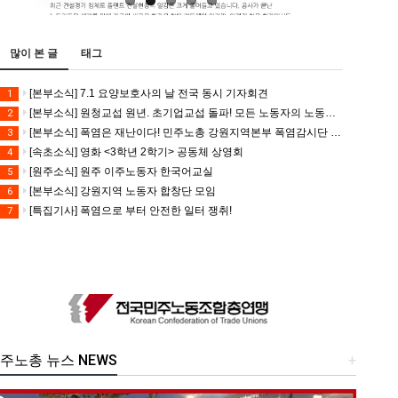
많이 본 글
태그
[본부소식] 7.1 요양보호사의 날 전국 동시 기자회견
1
[본부소식] 원청교섭 원년. 초기업교섭 돌파! 모든 노동자의 노동기본권 쟁취! 민주노총 7.15 총파업대회
2
[본부소식] 폭염은 재난이다! 민주노총 강원지역본부 폭염감시단 선포 기자회견
3
[속초소식] 영화 <3학년 2학기> 공동체 상영회
4
[원주소식] 원주 이주노동자 한국어교실
5
[본부소식] 강원지역 노동자 합창단 모임
6
[특집기사] 폭염으로 부터 안전한 일터 쟁취!
7
주노총 뉴스 NEWS
+