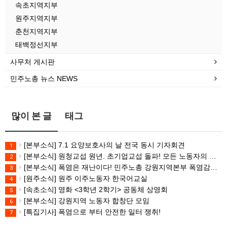
속초지역지부
원주지역지부
춘천지역지부
태백정선지부
사무처 게시판
민주노총 뉴스 NEWS
많이 본 글
태그
[본부소식] 7.1 요양보호사의 날 전국 동시 기자회견
1
[본부소식] 원청교섭 원년. 초기업교섭 돌파! 모든 노동자의 노동기본권 쟁취! 민주노총 7.15 총파업대회
2
[본부소식] 폭염은 재난이다! 민주노총 강원지역본부 폭염감시단 선포 기자회견
3
[원주소식] 원주 이주노동자 한국어교실
4
[속초소식] 영화 <3학년 2학기> 공동체 상영회
5
[본부소식] 강원지역 노동자 합창단 모임
6
[특집기사] 폭염으로 부터 안전한 일터 쟁취!
7