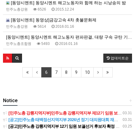
[동양시멘트] 동양시멘트 해고노동자와 함께 하는 시낭송의 밤
민주노총강원
6526
2015.12.24
[동양시멘트] 동영상]금강고속 4차 촛불문화제
민주노총강원
5614
2016.01.16
[동양시멘트] 동양시멘트 해고노동자 편파판결, 대량 구속 규탄 기자회견문 및 언론기사 모음.
민주노총조합원
5493
2016.01.16
업데이트순
6
7
8
9
10
Notice
+
[민주노총 강릉지역지부]민주노총 강릉지역지부 제12기 임원 보궐선거결과 공고
03.31
[공고]민주노총 태백정선지역지부 2026년 정기 대의원대회 재소집 건
03.31
[공고]민주노총 강릉지역지부 12기 임원 보궐선거 후보자 확정 공고
03.25