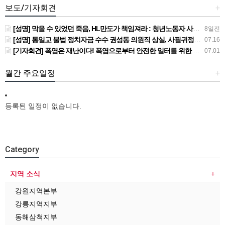
보도/기자회견
+
[성명] 막을 수 있었던 죽음, HL만도가 책임져라 : 청년노동자 사망사고의 철저한 진상규명과 재발방지 대책 마련하라
8일전
[성명] 통일교 불법 정치자금 수수 권성동 의원직 상실, 사필귀정이다
07.16
[기자회견] 폭염은 재난이다! 폭염으로부터 안전한 일터를 위한 민주노총 강원지역본부 폭염감시단 선포 기자회견
07.01
월간 주요일정
+
등록된 일정이 없습니다.
Category
지역 소식
강원지역본부
강릉지역지부
동해삼척지부