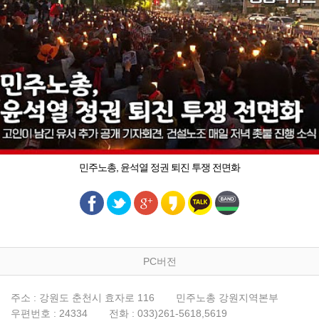
민주노총, 윤석열 정권 퇴진 투쟁 전면화
PC버전
주소 : 강원도 춘천시 효자로 116
민주노총 강원지역본부
우편번호 : 24334
전화 : 033)261-5618,5619