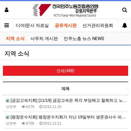
회견
미디어|문서 자료실
공유게시판
선거관리위원회
지역 소식
사무처 게시판
민주노총 뉴스 NEWS
지역 소식
전체(488)
제목
[금강고속지회] [11/19] 금강고속은 즉각 부당해고 철회하고 노조탄압을 중단하라!!
선전부
6279
2015.11.20
[평창운수지회] 평창운수지회가 지난 19일부터 생존권사수 파업 투쟁에 돌입했습니다!!
선전부
6706
2015.12.21