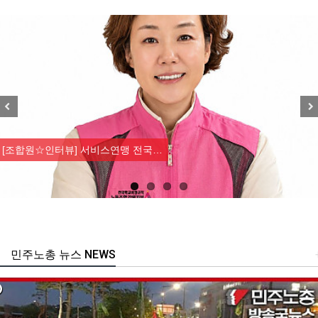
Previous
Nex
[조합원☆인터뷰] 서비스연맹 전국…
민주노총 뉴스 NEWS