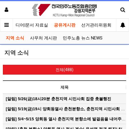
회견
미디어|문서 자료실
공유게시판
선거관리위원회
지역 소식
사무처 게시판
민주노총 뉴스 NEWS
지역 소식
전체(488)
제목
[알림]
5/26(금)18시20분 춘천지역 시민사회 집중 촛불행진
[알림]
5/19(금)19시 양회동열사 춘천분향소, 춘천지역 시민사회 집중촛불문화제
[알림]
5/4~5/15 양회동 열사 춘천지역 분향소에 발걸음을 내어주신 모든 분들께 감사인사를 올립니다.