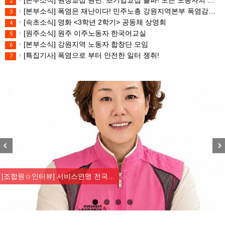
[본부소식] 원청교섭 원년. 초기업교섭 돌파! 모든 노동자의 노동기본권 쟁취! 민주노총 7.15 총파업대회
2
[본부소식] 폭염은 재난이다! 민주노총 강원지역본부 폭염감시단 선포 기자회견
3
[속초소식] 영화 <3학년 2학기> 공동체 상영회
4
[원주소식] 원주 이주노동자 한국어교실
5
[본부소식] 강원지역 노동자 합창단 모임
6
[특집기사] 폭염으로 부터 안전한 일터 쟁취!
7
Previous
Nex
[조합원☆인터뷰] 서비스연맹 전국…