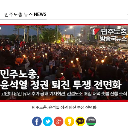
민주노총 뉴스 NEWS
민주노총, 윤석열 정권 퇴진 투쟁 전면화