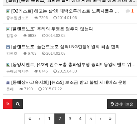
[알림]
[춘천 분향소] 양회동 열사 정신 계승! 윤석열 정권 퇴진! 5/15 건설노조 파업전야 춘천 현수막 대첩 활동 보고
[O2리조트] 해고는 살인! 태백오투리조트 노동자들은 반드시 현장으로 돌아갈 것이다!!
1
중부일반노조
7296
2014.01.06
[플랜트노조] 우리의 투쟁은 멈추지 않는다.
김광호
6938
2014.02.02
[플랜트노조] 플랜트노조 삼척LNG현장위원회 최종 합의
김광호
6763
2014.02.08
[동양시멘트] [4/29] 민주노총 총파업투쟁 승리!! 동양시멘트 위장도급 분쇄!! 민주노총 동해삼척지부 공동행동
동해삼척지부
6745
2015.04.30
[동해상사고속지회] [뉴스9] 보조금 받고 불법 시내버스 운행
동해
7190
2015.07.22
업데이트순
1
2
3
4
5