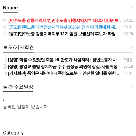
Notice
+
[민주노총 강릉지역지부]민주노총 강릉지역지부 제12기 임원 보궐선거결과 공고
03.31
[공고]민주노총 태백정선지역지부 2026년 정기 대의원대회 재소집 건
03.31
[공고]민주노총 강릉지역지부 12기 임원 보궐선거 후보자 확정 공고
03.25
보도/기자회견
+
[성명] 막을 수 있었던 죽음, HL만도가 책임져라 : 청년노동자 사망사고의 철저한 진상규명과 재발방지 대책 마련하라
8일전
[성명] 통일교 불법 정치자금 수수 권성동 의원직 상실, 사필귀정이다
07.16
[기자회견] 폭염은 재난이다! 폭염으로부터 안전한 일터를 위한 민주노총 강원지역본부 폭염감시단 선포 기자회견
07.01
월간 주요일정
+
등록된 일정이 없습니다.
Category