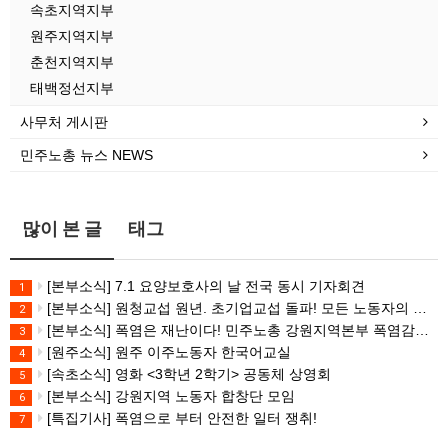
속초지역지부
원주지역지부
춘천지역지부
태백정선지부
사무처 게시판
민주노총 뉴스 NEWS
많이 본 글
태그
[본부소식] 7.1 요양보호사의 날 전국 동시 기자회견
1
[본부소식] 원청교섭 원년. 초기업교섭 돌파! 모든 노동자의 노동기본권 쟁취! 민주노총 7.15 총파업대회
2
[본부소식] 폭염은 재난이다! 민주노총 강원지역본부 폭염감시단 선포 기자회견
3
[원주소식] 원주 이주노동자 한국어교실
4
[속초소식] 영화 <3학년 2학기> 공동체 상영회
5
[본부소식] 강원지역 노동자 합창단 모임
6
[특집기사] 폭염으로 부터 안전한 일터 쟁취!
7