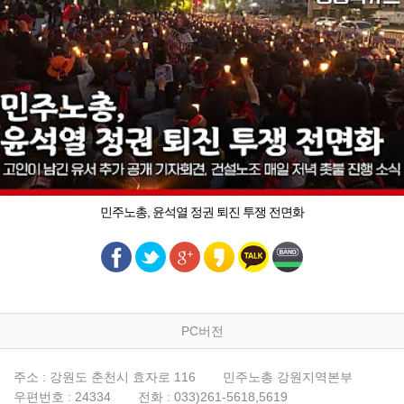
민주노총, 윤석열 정권 퇴진 투쟁 전면화
PC버전
주소 : 강원도 춘천시 효자로 116
민주노총 강원지역본부
우편번호 : 24334
전화 : 033)261-5618,5619