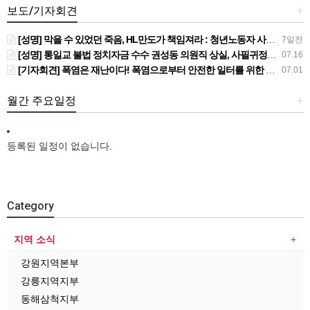
보도/기자회견
+
[성명] 막을 수 있었던 죽음, HL만도가 책임져라 : 청년노동자 사망사고의 철저한 진상규명과 재발방지 대책 마련하라
7일전
[성명] 통일교 불법 정치자금 수수 권성동 의원직 상실, 사필귀정이다
07.16
[기자회견] 폭염은 재난이다! 폭염으로부터 안전한 일터를 위한 민주노총 강원지역본부 폭염감시단 선포 기자회견
07.01
월간 주요일정
+
등록된 일정이 없습니다.
Category
지역 소식
강원지역본부
강릉지역지부
동해삼척지부