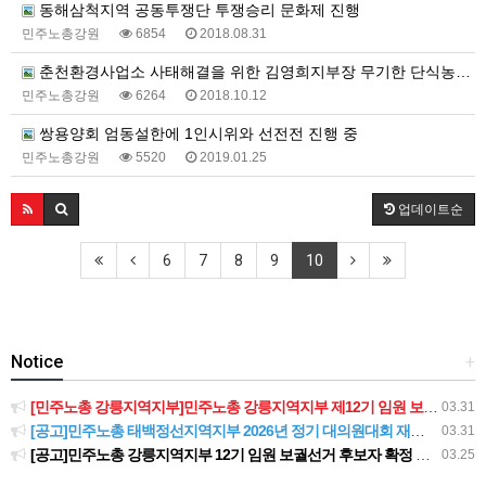
동해삼척지역 공동투쟁단 투쟁승리 문화제 진행
민주노총강원
6854
2018.08.31
춘천환경사업소 사태해결을 위한 김영희지부장 무기한 단식농성에 들어가며.
민주노총강원
6264
2018.10.12
쌍용양회 엄동설한에 1인시위와 선전전 진행 중
민주노총강원
5520
2019.01.25
업데이트순
6
7
8
9
10
Notice
+
[민주노총 강릉지역지부]민주노총 강릉지역지부 제12기 임원 보궐선거결과 공고
03.31
[공고]민주노총 태백정선지역지부 2026년 정기 대의원대회 재소집 건
03.31
[공고]민주노총 강릉지역지부 12기 임원 보궐선거 후보자 확정 공고
03.25