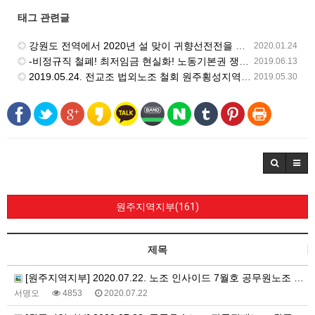
태그 관련글
강원도 전역에서 2020년 설 맞이 귀향선전전을 버스터미널과 주요 거점에서 1월 23일 일제히 진행
2020.01.24
-비정규직 철폐! 최저임금 현실화! 노동기본권 쟁취! 2019 민주노총 원주지역지부 투쟁 결의대회
2019.06.13
2019.05.24. 전교조 법외노조 철회 원주횡성지역 공동 현수막 게첩
2019.05.30
원주지역지부(161)
제목
[원주지역지부] 2020.07.22. 노조 인사이드 7월호 공무원노조 원주시지부 편
서명오
4853
2020.07.22