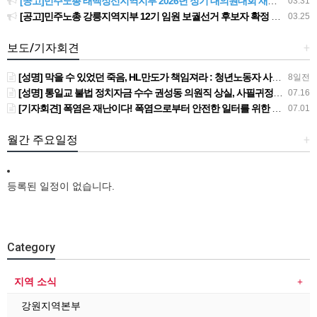
[공고]민주노총 태백정선지역지부 2026년 정기 대의원대회 재소집 건
03.31
[공고]민주노총 강릉지역지부 12기 임원 보궐선거 후보자 확정 공고
03.25
보도/기자회견
+
[성명] 막을 수 있었던 죽음, HL만도가 책임져라 : 청년노동자 사망사고의 철저한 진상규명과 재발방지 대책 마련하라
8일전
[성명] 통일교 불법 정치자금 수수 권성동 의원직 상실, 사필귀정이다
07.16
[기자회견] 폭염은 재난이다! 폭염으로부터 안전한 일터를 위한 민주노총 강원지역본부 폭염감시단 선포 기자회견
07.01
월간 주요일정
+
등록된 일정이 없습니다.
Category
지역 소식
강원지역본부