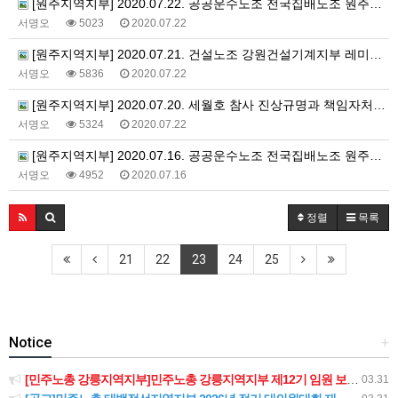
[원주지역지부] 2020.07.22. 공공운수노조 전국집배노조 원주우체국지부 출근 투쟁 188일차
서명오
5023
2020.07.22
[원주지역지부] 2020.07.21. 건설노조 강원건설기계지부 레미콘지회 천막농성 투쟁
서명오
5836
2020.07.22
[원주지역지부] 2020.07.20. 세월호 참사 진상규명과 책임자처벌을 위한 원주 횡성 선전전
서명오
5324
2020.07.22
[원주지역지부] 2020.07.16. 공공운수노조 전국집배노조 원주우체국지부 출근 투쟁 184일차
서명오
4952
2020.07.16
정렬
목록
21
22
23
24
25
Notice
+
[민주노총 강릉지역지부]민주노총 강릉지역지부 제12기 임원 보궐선거결과 공고
03.31