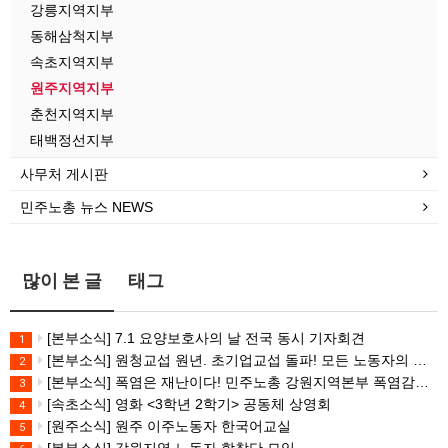
강릉지역지부
동해삼척지부
속초지역지부
원주지역지부
춘천지역지부
태백정선지부
사무처 게시판
민주노총 뉴스 NEWS
많이 본 글
태그
[본부소식] 7.1 요양보호사의 날 전국 동시 기자회견
1
[본부소식] 원청교섭 원년. 초기업교섭 돌파! 모든 노동자의 노동기본권 쟁취! 민주노총 7.15 총파업대회
2
[본부소식] 폭염은 재난이다! 민주노총 강원지역본부 폭염감시단 선포 기자회견
3
[속초소식] 영화 <3학년 2학기> 공동체 상영회
4
[원주소식] 원주 이주노동자 한국어교실
5
[본부소식] 강원지역 노동자 합창단 모임