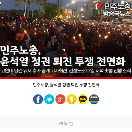
민주노총, 윤석열 정권 퇴진 투쟁 전면화
PC버전