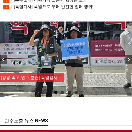
6
[특집기사] 폭염으로 부터 안전한 일터 쟁취!
7
Previous
Nex
[강릉,속초,원주,춘천] 폭염감시…
민주노총 뉴스 NEWS