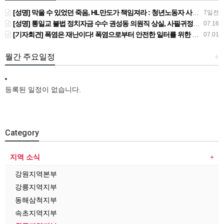
[성명] 막을 수 있었던 죽음, HL만도가 책임져라 : 청년노동자 사망사고의 철저한 진상규명과 재발방지 대책 마련하라
7일전
[성명] 통일교 불법 정치자금 수수 권성동 의원직 상실, 사필귀정이다
07.16
[기자회견] 폭염은 재난이다! 폭염으로부터 안전한 일터를 위한 민주노총 강원지역본부 폭염감시단 선포 기자회견
07.01
월간 주요일정
+
등록된 일정이 없습니다.
Category
지역 소식
강원지역본부
강릉지역지부
동해삼척지부
속초지역지부