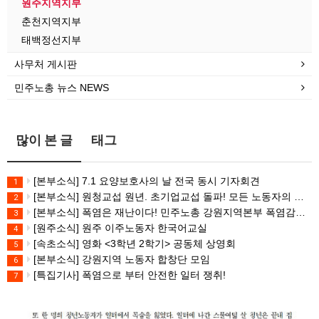
원주지역지부
춘천지역지부
태백정선지부
사무처 게시판
민주노총 뉴스 NEWS
많이 본 글
태그
[본부소식] 7.1 요양보호사의 날 전국 동시 기자회견
1
[본부소식] 원청교섭 원년. 초기업교섭 돌파! 모든 노동자의 노동기본권 쟁취! 민주노총 7.15 총파업대회
2
[본부소식] 폭염은 재난이다! 민주노총 강원지역본부 폭염감시단 선포 기자회견
3
[원주소식] 원주 이주노동자 한국어교실
4
[속초소식] 영화 <3학년 2학기> 공동체 상영회
5
[본부소식] 강원지역 노동자 합창단 모임
6
[특집기사] 폭염으로 부터 안전한 일터 쟁취!
7