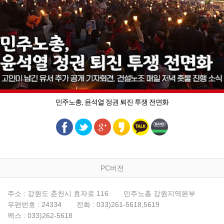
민주노총, 윤석열 정권 퇴진 투쟁 전면화
PC버전
주소 : 강원도 춘천시 효자로 116
민주노총 강원지역본부
우편번호 : 24334
전화 : 033)261-5618,5619
팩스 : 033)262-5618