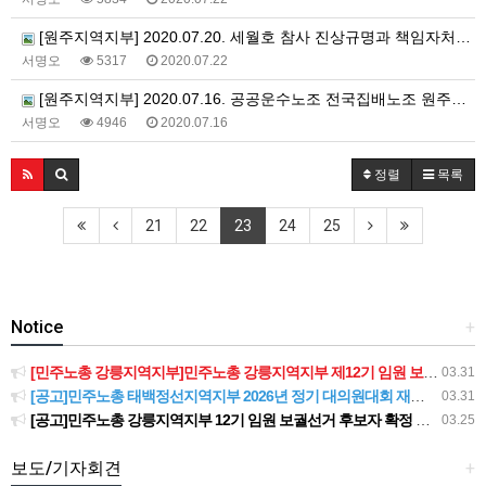
[원주지역지부] 2020.07.20. 세월호 참사 진상규명과 책임자처벌을 위한 원주 횡성 선전전
서명오
5317
2020.07.22
[원주지역지부] 2020.07.16. 공공운수노조 전국집배노조 원주우체국지부 출근 투쟁 184일차
서명오
4946
2020.07.16
정렬
목록
21
22
23
24
25
Notice
+
[민주노총 강릉지역지부]민주노총 강릉지역지부 제12기 임원 보궐선거결과 공고
03.31
[공고]민주노총 태백정선지역지부 2026년 정기 대의원대회 재소집 건
03.31
[공고]민주노총 강릉지역지부 12기 임원 보궐선거 후보자 확정 공고
03.25
보도/기자회견
+