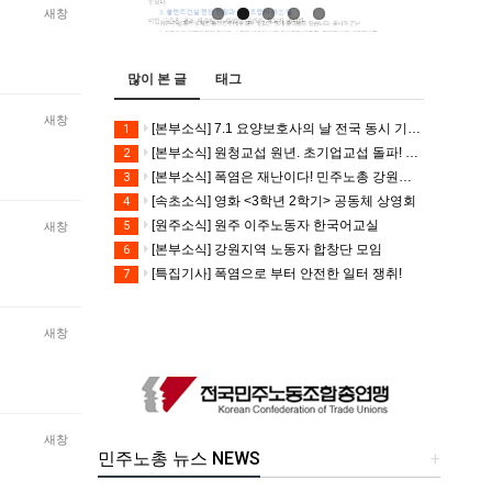
새창
많이 본 글
태그
새창
[본부소식] 7.1 요양보호사의 날 전국 동시 기자회견
1
[본부소식] 원청교섭 원년. 초기업교섭 돌파! 모든 노동자의 노동기본권 쟁취! 민주노총 7.15 총파업대회
2
[본부소식] 폭염은 재난이다! 민주노총 강원지역본부 폭염감시단 선포 기자회견
3
[속초소식] 영화 <3학년 2학기> 공동체 상영회
4
[원주소식] 원주 이주노동자 한국어교실
5
새창
[본부소식] 강원지역 노동자 합창단 모임
6
[특집기사] 폭염으로 부터 안전한 일터 쟁취!
7
새창
새창
민주노총 뉴스 NEWS
+