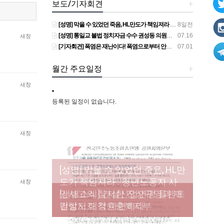
보도/기자회견
+
[성명] 막을 수 있었던 죽음, HL만도가 책임져라 : 청년노동자 사망사고의 철저한 진상규명과 재발방지 대책 마련하라
8일전
[성명] 통일교 불법 정치자금 수수 권성동 의원직 상실, 사필귀정이다
07.16
새창
[기자회견] 폭염은 재난이다! 폭염으로부터 안전한 일터를 위한 민주노총 강원지역본부 폭염감시단 선포 기자회견
07.01
월간 주요일정
+
새창
등록된 일정이 없습니다.
새창
[성명] 막을 수 있었던 죽음, HL만
도가 책임져라 : 청년노동자 사
[조합원☆인터뷰] 서비스연맹 전
새창
망사고의 철저한 진상규명과 재
[산별소식] 건설산업연맹 플랜트
[강릉,속초,원주,춘천] 폭염감시
국학교비정규직노동조합 강원
[본부소식] 강원지역 노동자 합
발방지 대책 마련하라
건설노조 강원충북지부
단 사업 이모저모
지부 김유미 춘천지회장
창단 모임