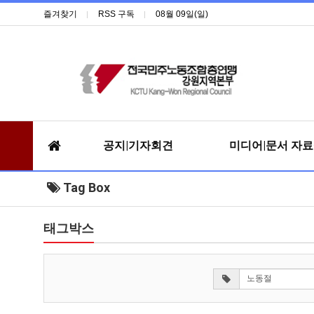
즐겨찾기
RSS 구독
08월 09일(일)
공지|기자회견
미디어|문서 자
Tag Box
태그박스