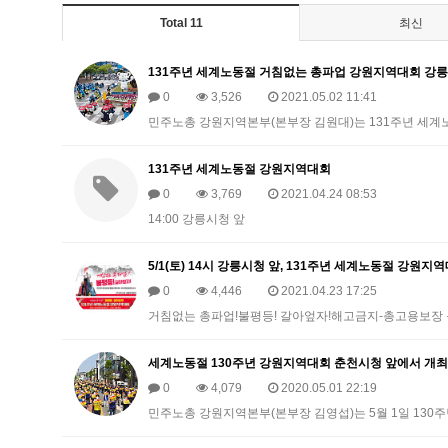
Total 11
최신
131주년 세계노동절 거침없는 총파업 강원지역대회 강릉
0
3,526
2021.05.02 11:41
민주노총 강원지역본부(본부장 김원대)는 131주년 세계
131주년 세계노동절 강원지역대회
0
3,769
2021.04.24 08:53
14:00 강릉시청 앞
5/1(토) 14시 강릉시청 앞, 131주년 세계노동절 강원지
0
4,446
2021.04.23 17:25
거침없는 총파업!불평등! 갈아엎자!해고금지-총고용보장 불
세계노동절 130주년 강원지역대회 춘천시청 앞에서 개최
0
4,079
2020.05.01 22:19
민주노총 강원지역본부(본부장 김영섭)는 5월 1일 13