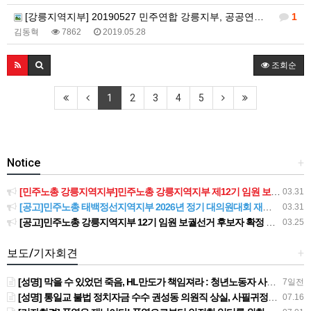
[강릉지역지부] 20190527 민주연합 강릉지부, 공공연대 한국도로공사 톨게이트 요금수납원 직고용 결의대회
1
김동혁
7862
2019.05.28
조회순
1
2
3
4
5
Notice
+
[민주노총 강릉지역지부]민주노총 강릉지역지부 제12기 임원 보궐선거결과 공고
03.31
[공고]민주노총 태백정선지역지부 2026년 정기 대의원대회 재소집 건
03.31
[공고]민주노총 강릉지역지부 12기 임원 보궐선거 후보자 확정 공고
03.25
보도/기자회견
+
[성명] 막을 수 있었던 죽음, HL만도가 책임져라 : 청년노동자 사망사고의 철저한 진상규명과 재발방지 대책 마련하라
7일전
[성명] 통일교 불법 정치자금 수수 권성동 의원직 상실, 사필귀정이다
07.16