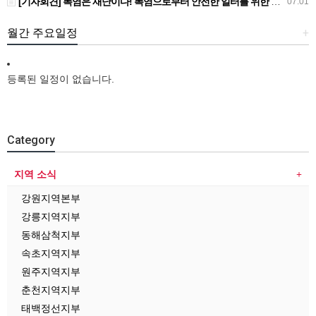
[기자회견] 폭염은 재난이다! 폭염으로부터 안전한 일터를 위한 민주노총 강원지역본부 폭염감시단 선포 기자회견
07.01
월간 주요일정
+
등록된 일정이 없습니다.
Category
지역 소식
강원지역본부
강릉지역지부
동해삼척지부
속초지역지부
원주지역지부
춘천지역지부
태백정선지부