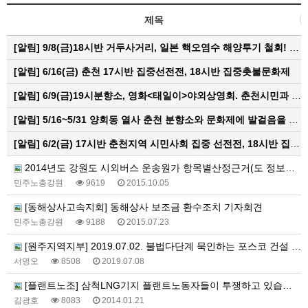
제목
[알림]
9/8(금)18시반 거두사거리, 일본 핵오염수 해양투기 철회! 춘천시민대회
[알림]
6/16(금) 춘천 17시반 집중선전전, 18시반 집중촛불문화제
[알림]
6/9(금)19시분향소, 영화<태일이>야외상영회. 춘천시민과 함께하는 한여름밤의 영화산책
[알림]
5/16~5/31 양회동 열사 춘천 분향소와 문화제에 발걸음을 내어주신 모든 분들께 감사인사를 올립니다.
[알림]
6/2(금) 17시반 춘천지역 시민사회 집중 선전전, 18시반 집중 촛불문화제
2014년도 강원도 시외버스 운송원가 항목별산정근거(도 정보공개)
민주노총강원
9619
2015.10.05
[동해상사고속지회] 동해상사 보조금 환수조치 기자회견
민주노총강원
9188
2015.07.23
[원주지역지부] 2019.07.02. 불법다단계 묵인하는 포스코 건설 규탄 건설노조 강원건설기계지부 원주지회 총파업 투쟁 승리 결의대회
서명오
8508
2019.07.08
[플랜트노조] 삼척LNG기지 플랜트노동자들이 투쟁하고 있습니다.
김광호
8083
2014.01.21