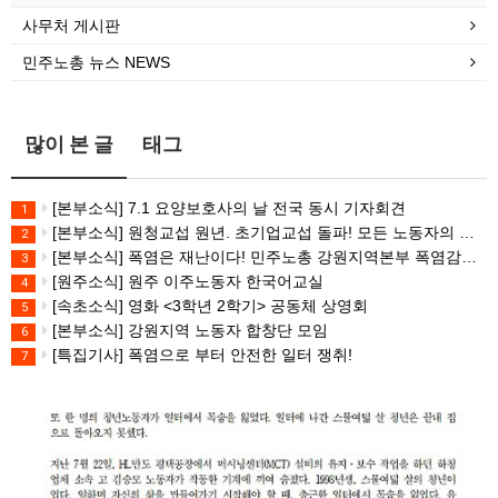
사무처 게시판
민주노총 뉴스 NEWS
많이 본 글
태그
[본부소식] 7.1 요양보호사의 날 전국 동시 기자회견
1
[본부소식] 원청교섭 원년. 초기업교섭 돌파! 모든 노동자의 노동기본권 쟁취! 민주노총 7.15 총파업대회
2
[본부소식] 폭염은 재난이다! 민주노총 강원지역본부 폭염감시단 선포 기자회견
3
[원주소식] 원주 이주노동자 한국어교실
4
[속초소식] 영화 <3학년 2학기> 공동체 상영회
5
[본부소식] 강원지역 노동자 합창단 모임
6
[특집기사] 폭염으로 부터 안전한 일터 쟁취!
7