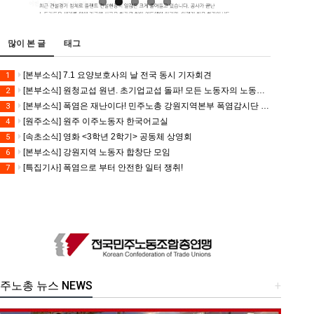
많이 본 글
태그
[본부소식] 7.1 요양보호사의 날 전국 동시 기자회견
1
[본부소식] 원청교섭 원년. 초기업교섭 돌파! 모든 노동자의 노동기본권 쟁취! 민주노총 7.15 총파업대회
2
[본부소식] 폭염은 재난이다! 민주노총 강원지역본부 폭염감시단 선포 기자회견
3
[원주소식] 원주 이주노동자 한국어교실
4
[속초소식] 영화 <3학년 2학기> 공동체 상영회
5
[본부소식] 강원지역 노동자 합창단 모임
6
[특집기사] 폭염으로 부터 안전한 일터 쟁취!
7
주노총 뉴스 NEWS
+