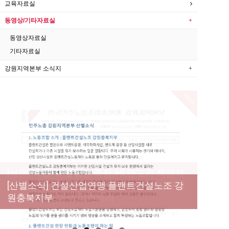
교육자료실
동영상/기타자료실
동영상자료실
기타자료실
강원지역본부 소식지
New
[성명] 막을 수 있었던 죽음, HL만도가 책임져
라 : 청년노동자 사망사고의 철저한 진상규명
[산별소식] 건설산업연맹 플랜트건설노조 강
[강릉,속초,원주,춘천] 폭염감시단 사업 이모저
[조합원☆인터뷰] 서비스연맹 전국학교비정
과 재발방지 대책 마련하라
원충북지부
모
규직노동조합 강원지부 김유미 춘천지회장
[본부소식] 강원지역 노동자 합창단 모임