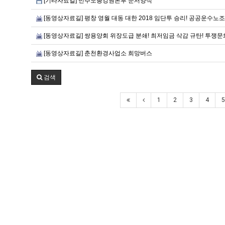
[기타자료길] 민주노총강원본부 문서양식
[동영상자료길] 평창 영월 대동 대한 2018 임단투 승리! 공공운수노
[동영상자료길] 쌍용양회 위장도급 분쇄! 최저임금 삭감 규탄! 투쟁
[동영상자료길] 춘천환경사업소 희망버스
검색
1
2
3
4
5