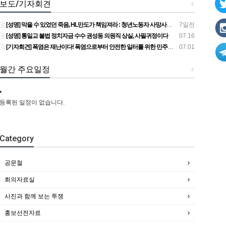
보도/기자회견
+
[성명] 막을 수 있었던 죽음, HL만도가 책임져라 : 청년노동자 사망사고의 철저한 진상규명과 재발방지 대책 마련하라
7일전
[성명] 통일교 불법 정치자금 수수 권성동 의원직 상실, 사필귀정이다
07.16
[기자회견] 폭염은 재난이다! 폭염으로부터 안전한 일터를 위한 민주노총 강원지역본부 폭염감시단 선포 기자회견
07.01
월간 주요일정
+
등록된 일정이 없습니다.
Category
공문철
회의자료실
사진과 함께 보는 투쟁
홍보선전자료