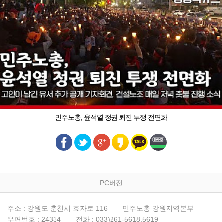
민주노총, 윤석열 정권 퇴진 투쟁 전면화
PC버전
주소 : 강원도 춘천시 효자로 116
민주노총 강원지역본부
우편번호 : 24334
전화 : 033)261-5618,5619