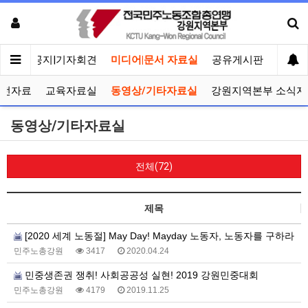
메인
공지|기자회견
미디어|문서 자료실
공유게시판
선거관
선전자료
교육자료실
동영상/기타자료실
강원지역본부 소식지
동영상/기타자료실
전체(72)
제목
[2020 세계 노동절] May Day! Mayday 노동자, 노동자를 구하라
민주노총강원
3417
2020.04.24
민중생존권 쟁취! 사회공공성 실현! 2019 강원민중대회
민주노총강원
4179
2019.11.25