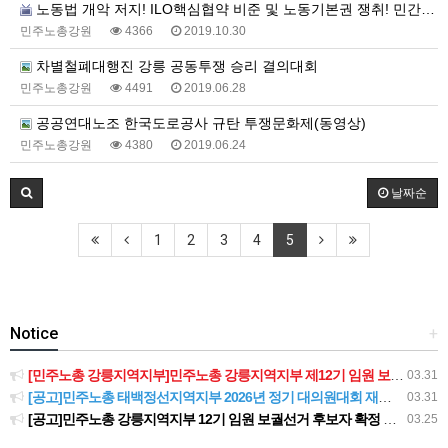
노동법 개악 저지! ILO핵심협약 비준 및 노동기본권 쟁취! 민간위탁 폐지! 직접고용 쟁취! 비정규직 철폐! 강원지역 노동자대회
민주노총강원
4366
2019.10.30
차별철폐대행진 강릉 공동투쟁 승리 결의대회
민주노총강원
4491
2019.06.28
공공연대노조 한국도로공사 규탄 투쟁문화제(동영상)
민주노총강원
4380
2019.06.24
날짜순
1
2
3
4
5
Notice
+
[민주노총 강릉지역지부]민주노총 강릉지역지부 제12기 임원 보궐선거결과 공고
03.31
[공고]민주노총 태백정선지역지부 2026년 정기 대의원대회 재소집 건
03.31
[공고]민주노총 강릉지역지부 12기 임원 보궐선거 후보자 확정 공고
03.25