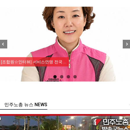
Previous
Nex
[조합원☆인터뷰] 서비스연맹 전국…
민주노총 뉴스 NEWS