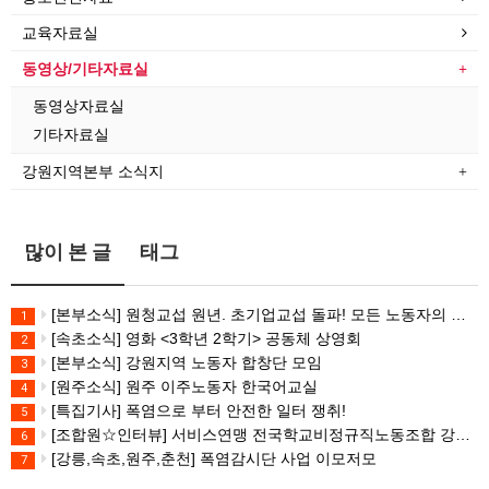
교육자료실
동영상/기타자료실
동영상자료실
기타자료실
강원지역본부 소식지
많이 본 글
태그
[본부소식] 원청교섭 원년. 초기업교섭 돌파! 모든 노동자의 노동기본권 쟁취! 민주노총 7.15 총파업대회
1
[속초소식] 영화 <3학년 2학기> 공동체 상영회
2
[본부소식] 강원지역 노동자 합창단 모임
3
[원주소식] 원주 이주노동자 한국어교실
4
[특집기사] 폭염으로 부터 안전한 일터 쟁취!
5
[조합원☆인터뷰] 서비스연맹 전국학교비정규직노동조합 강원지부 김유미 춘천지회장
6
[강릉,속초,원주,춘천] 폭염감시단 사업 이모저모
7