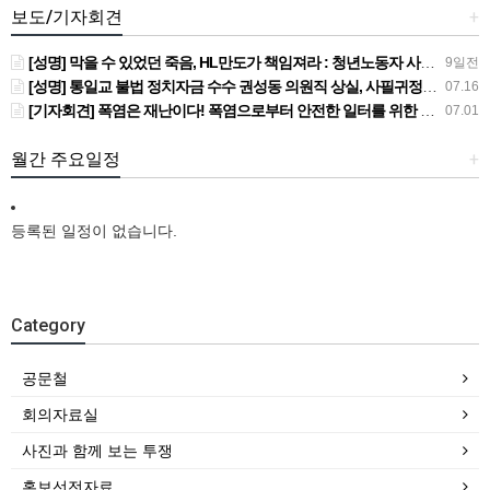
보도/기자회견
+
[성명] 막을 수 있었던 죽음, HL만도가 책임져라 : 청년노동자 사망사고의 철저한 진상규명과 재발방지 대책 마련하라
9일전
[성명] 통일교 불법 정치자금 수수 권성동 의원직 상실, 사필귀정이다
07.16
[기자회견] 폭염은 재난이다! 폭염으로부터 안전한 일터를 위한 민주노총 강원지역본부 폭염감시단 선포 기자회견
07.01
월간 주요일정
+
등록된 일정이 없습니다.
Category
공문철
회의자료실
사진과 함께 보는 투쟁
홍보선전자료